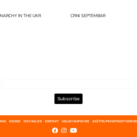
NARCHY IN THE UKR
CRNI SEPTEMBAR
Prijava za Newsletter
Subscribe
NAMA
KNJIGE
MOJ NALOG
KONTAKT
USLOVI KUPOVINE
ZAŠTITA PRIVATNOSTI KORIS