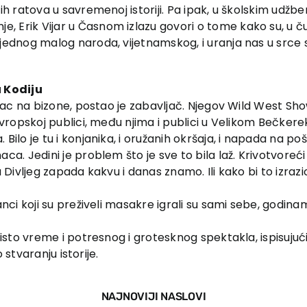
žih ratova u savremenoj istoriji. Pa ipak, u školskim udžb
, Erik Vijar u Časnom izlazu govori o tome kako su, u č
 jednog malog naroda, vijetnamskog, i uranja nas u srce sp
u Kodiju
lovac na bizone, postao je zabavljač. Njegov Wild West Sho
i evropskoj publici, među njima i publici u Velikom Bečke
Bilo je tu i konjanika, i oružanih okršaja, i napada na poš
aca. Jedini je problem što je sve to bila laž. Krivotvoreći
u Divljeg zapada kakvu i danas znamo. Ili kako bi to izrazi
janci koji su preživeli masakre igrali su sami sebe, godin
u isto vreme i potresnog i grotesknog spektakla, ispisujući
 o stvaranju istorije.
NAJNOVIJI NASLOVI