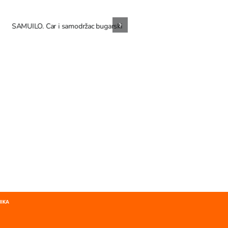
SAMUILO. Car i samodržac bugarski
RASTKO PETROVIĆ. Kultura,
identiteti i rod
NIKA