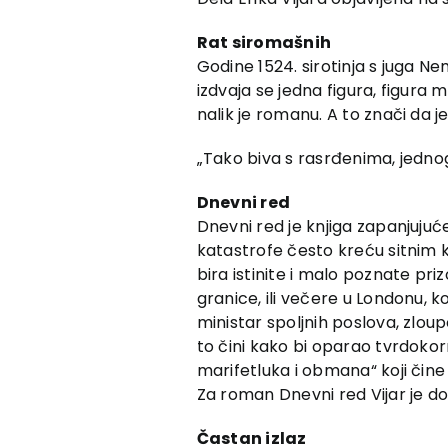
Rat siromašnih
Godine 1524. sirotinja s juga N
izdvaja se jedna figura, figura 
nalik je romanu. A to znači da je
„Tako biva s rasrđenima, jednog 
Dnevni red
Dnevni red je knjiga zapanjuju
katastrofe često kreću sitnim k
bira istinite i malo poznate p
granice, ili večere u Londonu,
ministar spoljnih poslova, zlou
to čini kako bi oparao tvrdokor
marifetluka i obmana“ koji čine i
Za roman Dnevni red Vijar je do
Častan izlaz