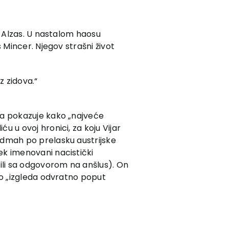
i Alzas. U nastalom haosu
 Mincer. Njegov strašni život
z zidova.“
ca pokazuje kako „najveće
 u ovoj hronici, za koju Vijar
odmah po prelasku austrijske
ek imenovani nacistički
nili sa odgovorom na anšlus). On
to „izgleda odvratno poput