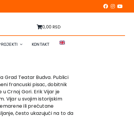
0,00 RSD
PROJEKTI
KONTAKT
la
Grad Teatar Budva
. Publici
eni francuski pisac, dobitnik
 Crnoj Gori. Erik Vijar je
 Vijar u svojim istorijskim
anemarene ili prećutane
šljanje, često ukazujući na to da