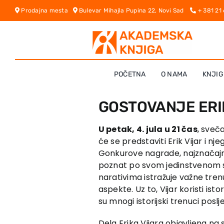
Skip
Prodajna mesta
Bulevar Mihajla Pupina 22, Novi Sad
+ 381 21
to
content
POČETNA
O NAMA
KNJIG
GOSTOVANJE ERIK
U petak, 4. jula u 21 čas
, sveč
će se predstaviti Erik Vijar i n
Gonkurove nagrade, najznačajnij
poznat po svom jedinstvenom stil
narativima istražuje važne tren
aspekte. Uz to, Vijar koristi ist
su mnogi istorijski trenuci poslj
Dela Erika Vijara objavljena na 