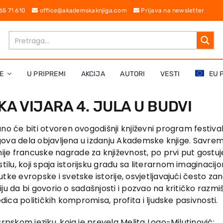
 65 71 610
office@akademskaknjiga.com
Prijava na newsletter
E
U PRIPREMI
AKCIJA
AUTORI
VESTI
EU 
A VIJARA 4. JULA U BUDVI
ano će biti otvoren ovogodišnji književni program festiva
jegova dela objavljena u izdanju Akademske knjige. Savrem
e francuske nagrade za književnost, po prvi put gostuje u
u, koji spaja istorijsku građu sa literarnom imaginacijom.
utke evropske i svetske istorije, osvjetljavajući često z
oriju da bi govorio o sadašnjosti i pozvao na kritičko razmi
edica političkih kompromisa, profita i ljudske pasivnosti.
srpskom jeziku, koja je prevela Melita Logo-Milutinović: