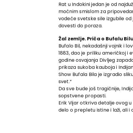
Rat u Indokini jedan je od najdu
moćnim smislom za pripovedanje
vodeće svetske sile izgubile od
dovesti do poraza.
Žal zemlje. Priča o Bufalu Bil
Bufalo Bil, nekadašnji vojnik i 
1883, dao je priliku američkoj 
godine osvajanja Divljeg zapada. 
prikaza sukoba kauboja i Indijan
Show Bufala Bila je izgradio slik
svet.“
Da sve bude još tragičnije, Indi
sopstvene propasti.
Erik Vijar otkriva detalje ovog 
delo o prepletu istine i laži, ali i