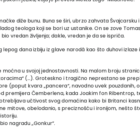
emačke diže bunu. Buna se širi, ubrzo zahvata Švajcarsku 
mladog teologa koji se bori uz ustanike. On se zove Tomas
 bio vredan življenja; dakle, vredan je da se ispriča.
lepog dana izbiju iz glave narodâ kao što duhovi izlaze i
će moćna u svojoj jednostavnosti. Na malom broju strani
oracima“ (…). Groteskno i tragično neprestano se prepliću
rizore (poput kvara „pancera“, navodno uvek pouzdanih, 
 kod premijera Čemberlena, kada Joakim fon Ribentrop, t
potrebljava učtivost svog domaćina kako bi Britanci kas
ne mitove, obelodanio, s preciznošću i ironijom, nešto š
storiju.
bio nagradu ,,Gonkur”.