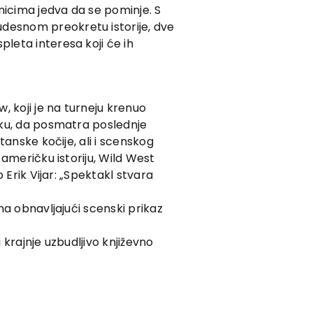
enicima jedva da se pominje. S
udesnom preokretu istorije, dve
leta interesa koji će ih
w, koji je na turneju krenuo
reku, da posmatra poslednje
tanske kočije, ali i scenskog
 američku istoriju, Wild West
o Erik Vijar: „Spektakl stvara
ama obnavljajući scenski prikaz
 krajnje uzbudljivo književno