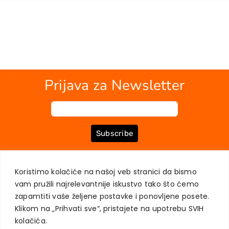
Prijava za Newsletter
Subscribe
Koristimo kolačiće na našoj veb stranici da bismo
O NAMA
KNJIGE
MOJ NALOG
KONTAKT
USLOVI KUPOVINE
vam pružili najrelevantnije iskustvo tako što ćemo
ZAŠTITA PRIVATNOSTI KORISNIKA
zapamtiti vaše željene postavke i ponovljene posete.
Klikom na „Prihvati sve“, pristajete na upotrebu SVIH
kolačića.