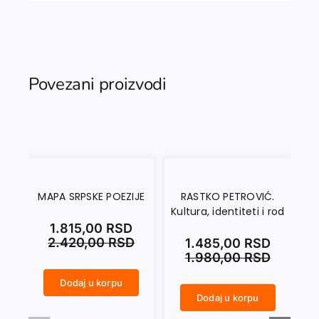
Povezani proizvodi
MAPA SRPSKE POEZIJE
RASTKO PETROVIĆ.
A
Kultura, identiteti i rod
MO
1.815,00
RSD
2.420,00
RSD
1.485,00
RSD
1.980,00
RSD
Dodaj u korpu
MAPA SRPSKE POEZIJE količina
Dodaj u korpu
RASTKO PETROVIĆ. Kultura, identiteti i rod količina
ANTINOMIJE DOMA U MODERNOJ IRSKOJ PRIČI količina