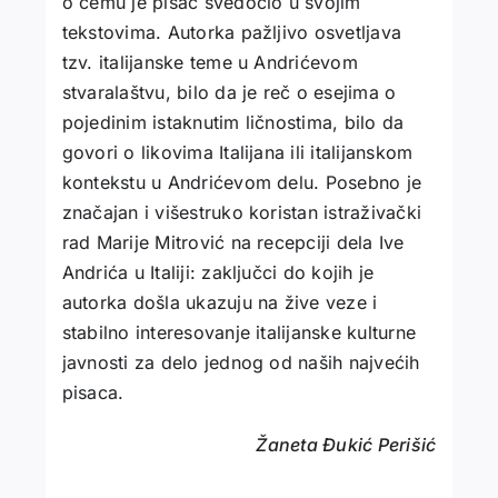
o čemu je pisac svedočio u svojim
tekstovima. Autorka pažljivo osvetljava
tzv. italijanske teme u Andrićevom
stvaralaštvu, bilo da je reč o esejima o
pojedinim istaknutim ličnostima, bilo da
govori o likovima Italijana ili italijanskom
kontekstu u Andrićevom delu. Posebno je
značajan i višestruko koristan istraživački
rad Marije Mitrović na recepciji dela Ive
Andrića u Italiji: zaključci do kojih je
autorka došla ukazuju na žive veze i
stabilno interesovanje italijanske kulturne
javnosti za delo jednog od naših najvećih
pisaca.
Žaneta Đukić Perišić