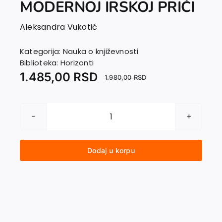
MODERNOJ IRSKOJ PRIČI
EU PROJEKTI
Kontakt
Aleksandra Vukotić
Kategorija:
Nauka o književnosti
Biblioteka:
Horizonti
1.485,00
RSD
1.980,00
RSD
ANTINOMIJE
DOMA
U
Dodaj u korpu
MODERNOJ
IRSKOJ
PRIČI
količina