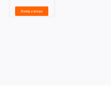
Dodaj u korpu
DON DELILO I POETIKA ISTORIJE količina