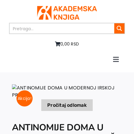
Skip
to
content
0,00 RSD
Toggle
Naviga
Početna
O nama
Knjige
Akcija!
U pripremi
Pročitaj odlomak
Akcija
Autori
ANTINOMIJE DOMA U
Vesti