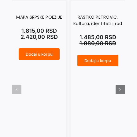
MAPA SRPSKE POEZIJE
RASTKO PETROVIĆ.
Kultura, identiteti i rod
E
1.815,00
RSD
2.420,00
RSD
1.485,00
RSD
1.980,00
RSD
Dodaj u korpu
MAPA SRPSKE POEZIJE količina
Dodaj u korpu
RASTKO PETROVIĆ. Kultura, identiteti i rod količina
KVANTNA POETIKA. Ekskurs iz prevođenja ideja količina