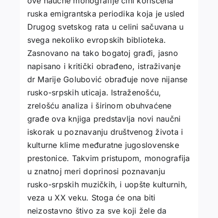
ove naučne monografije čini korišćena
ruska emigrantska periodika koja je usled
Drugog svetskog rata u celini sačuvana u
svega nekoliko evropskih biblioteka.
Zasnovano na tako bogatoj građi, jasno
napisano i kritički obrađeno, istraživanje
dr Marije Golubović obrađuje nove nijanse
rusko-srpskih uticaja. Istraženošću,
zrelošću analiza i širinom obuhvaćene
građe ova knjiga predstavlja novi naučni
iskorak u poznavanju društvenog života i
kulturne klime međuratne jugoslovenske
prestonice. Takvim pristupom, monografija
u znatnoj meri doprinosi poznavanju
rusko-srpskih muzičkih, i uopšte kulturnih,
veza u XX veku. Stoga će ona biti
neizostavno štivo za sve koji žele da