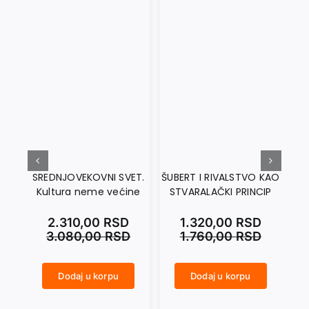
SREDNJOVEKOVNI SVET.
ŠUBERT I RIVALSTVO KAO
T
Kultura neme većine
STVARALAČKI PRINCIP
I
Pr
2.310,00
RSD
1.320,00
RSD
int
3.080,00
RSD
1.760,00
RSD
Dodaj u korpu
Dodaj u korpu
SREDNJOVEKOVNI SVET. Kultura neme većine količina
ŠUBERT I RIVALSTVO KAO STVARALAČKI PRINCIP količina