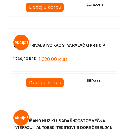
EU PROJEKTI
Details
Dodaj u korpu
Kontakt
Akcija!
ŠUBERT I RIVALSTVO KAO STVARALAČKI PRINCIP
1.760,00
RSD
1.320,00
RSD
Details
Dodaj u korpu
Akcija!
DOK SLUŠAMO MUZIKU, SADAŠNJOST JE VEČNA.
INTERVJUI I AUTORSKI TEKSTOVI ISIDORE ŽEBELJAN