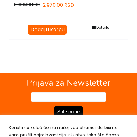
3.960,00
RSD
2.970,00
RSD
Details
Dodaj u korpu
Prijava za Newsletter
Subscribe
Koristimo kolačiće na našoj veb stranici da bismo
vam pružili najrelevantnije iskustvo tako što ćemo