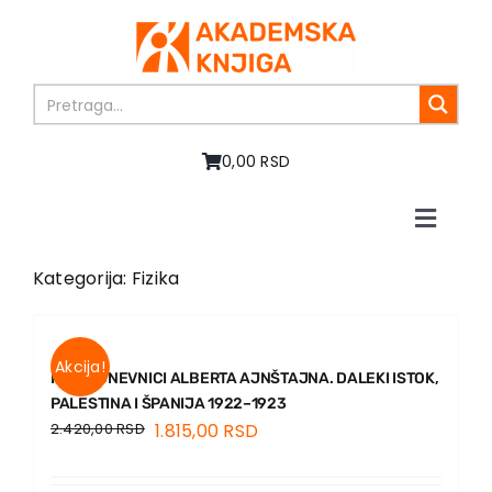
Skip
to
content
0,00 RSD
Toggle
Naviga
Početna
Kategorija: Fizika
O nama
Knjige
U pripremi
Akcija!
PUTNI DNEVNICI ALBERTA AJNŠTAJNA. DALEKI ISTOK,
Akcija
PALESTINA I ŠPANIJA 1922–1923
2.420,00
RSD
1.815,00
RSD
Autori
Vesti