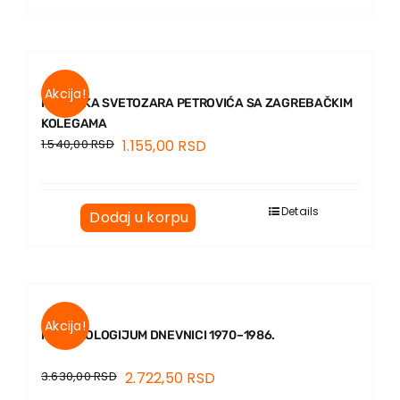
Akcija!
PREPISKA SVETOZARA PETROVIĆA SA ZAGREBAČKIM
KOLEGAMA
1.540,00
RSD
1.155,00
RSD
Details
Dodaj u korpu
Akcija!
MARTIROLOGIJUM DNEVNICI 1970–1986.
3.630,00
RSD
2.722,50
RSD