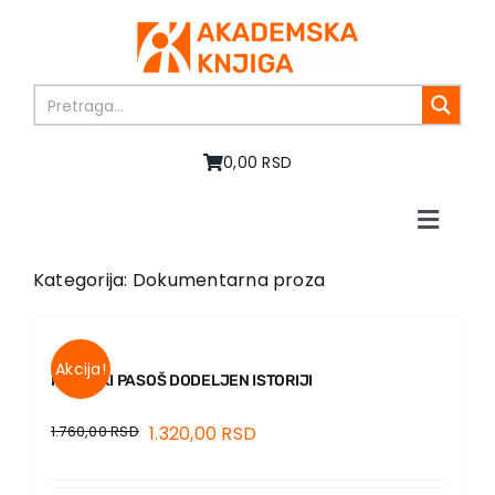
Skip
to
content
0,00 RSD
Toggle
Naviga
Početna
Kategorija: Dokumentarna proza
O nama
Knjige
U pripremi
Akcija!
KONJSKI PASOŠ DODELJEN ISTORIJI
Akcija
1.760,00
RSD
1.320,00
RSD
Autori
Vesti