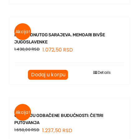
Akcija!
IZ OPSEDNUTOG SARAJEVA. MEMOARI BIVŠE
JUGOSLAVENKE
1.430,00
RSD
1.072,50
RSD
Details
Dodaj u korpu
Akcija!
U MUZEJU ODBAČENE BUDUĆNOSTI: ČETIRI
PUTOVANJA
1.650,00
RSD
1.237,50
RSD