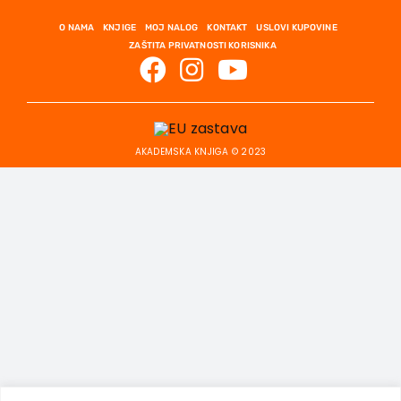
O NAMA
KNJIGE
MOJ NALOG
KONTAKT
USLOVI KUPOVINE
ZAŠTITA PRIVATNOSTI KORISNIKA
AKADEMSKA KNJIGA © 2023