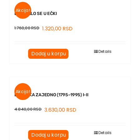
Akcija!
DOGODILO SE U EČKI
1.760,00
RSD
1.320,00
RSD
Details
Dodaj u korpu
Akcija!
DVA VEKA ZAJEDNO (1795–1995) I-II
4.840,00
RSD
3.630,00
RSD
Details
Dodaj u korpu