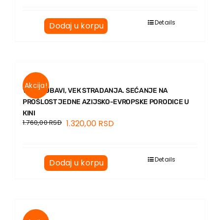
Details
Dodaj u korpu
Akcija!
VEК LJUBAVI, VEК STRADANJA. SEĆANJE NA
PROŠLOST JEDNE AZIJSKO-EVROPSKE PORODICE U
КINI
1.760,00
RSD
1.320,00
RSD
Details
Dodaj u korpu