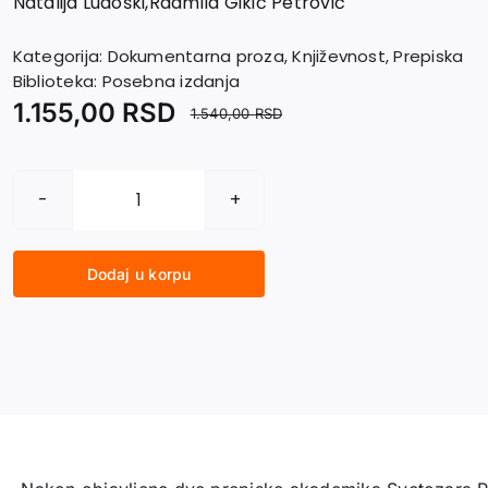
Natalija Ludoški
,
Radmila Gikić Petrović
Kategorija:
Dokumentarna proza
,
Književnost
,
Prepiska
Biblioteka:
Posebna izdanja
1.155,00
RSD
1.540,00
RSD
PREPISKA
SVETOZARA
PETROVIĆA
Dodaj u korpu
SA
ZAGREBAČKIM
KOLEGAMA
količina