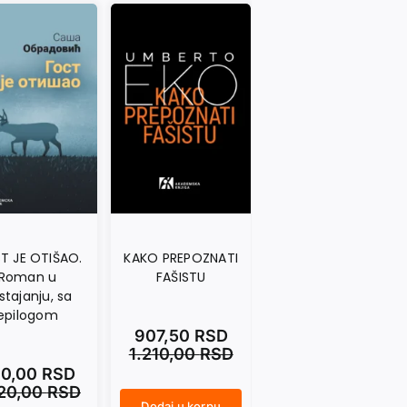
T JE OTIŠAO.
KAKO PREPOZNATI
NASAMO SA
Roman u
FAŠISTU
MARAIJEM.
stajanju, sa
Dnevničke beleške
epilogom
1992–2014
907,50
RSD
1.210,00
RSD
0,00
RSD
990,00
RSD
320,00
RSD
1.320,00
RSD
Dodaj u korpu
KAKO PREPOZNATI FAŠISTU količina