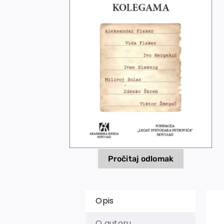
Pročitaj odlomak
Opis
O autoru