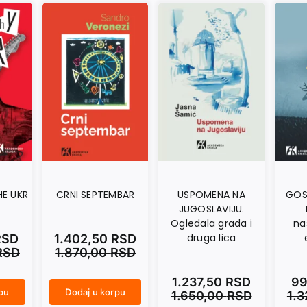
HE UKR
CRNI SEPTEMBAR
USPOMENA NA
GOS
JUGOSLAVIJU.
Ogledala grada i
na
druga lica
RSD
1.402,50
RSD
RSD
1.870,00
RSD
1.237,50
RSD
99
rpu
Dodaj u korpu
1.650,00
RSD
1.
CRNI SEPTEMBAR količina