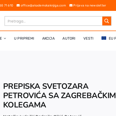
 65 71 610
office@akademskaknjiga.com
Prijava na newsletter
E
U PRIPREMI
AKCIJA
AUTORI
VESTI
EU 
PREPISKA SVETOZARA
PETROVIĆA SA ZAGREBAČKIM
KOLEGAMA