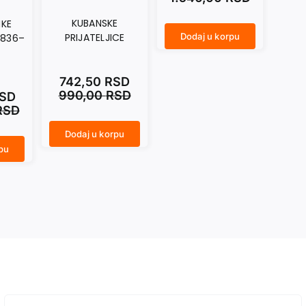
KUBANSKE
NKE
PRIJATELJICE
Dodaj u korpu
1836–
PREPISKA SVETOZARA PETROVIĆA SA ZAGREBAČKIM KOLEGAMA II količina
742,50
RSD
990,00
RSD
SD
RSD
Dodaj u korpu
KUBANSKE PRIJATELJICE količina
pu
Prijava za Newsletter