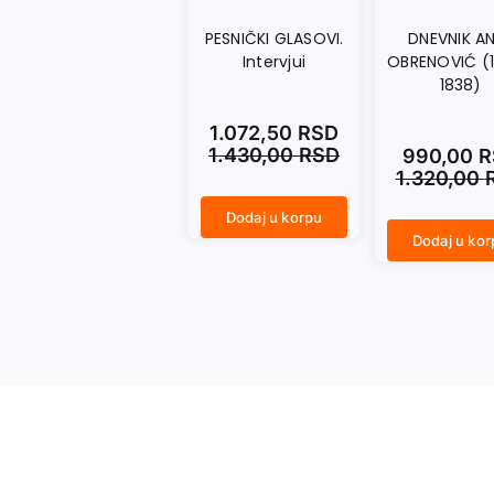
PESNIČKI GLASOVI.
DNEVNIK A
Intervjui
OBRENOVIĆ (
1838)
1.072,50
RSD
1.430,00
RSD
990,00
R
1.320,00
Dodaj u korpu
PESNIČKI GLASOVI. Intervjui količina
Dodaj u kor
DNEVNIK ANKE OBRENOVIĆ (1836–1838) količina