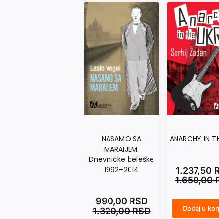
NASAMO SA
ANARCHY IN T
MARAIJEM.
Dnevničke beleške
1992–2014
1.237,50
1.650,00
990,00
RSD
Dodaj u ko
1.320,00
RSD
ANARCHY IN THE UKR količina