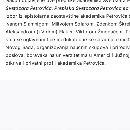
Nakon objavljene dve prepiske akademika Svetozara P
Svetozara Petrovića, Prepiska Svetozara Petrovića sa
izbor iz epistolarne zaostavštine akademika Petrović
Ivanom Slamnigom, Milivojem Solarom, Zdenkom Škre
Aleksandrom (i Vidom) Flaker, Viktorom Žmegačem. Po
koja se uglavnom tiče međukatedarske saradnje izmeđ
Novog Sada, organizovanja naučnih skupova i priređiv
poslova, boravaka na univerzitetima u Americi i Južnoj
otkriva i privatni profil akademika Petrovića.