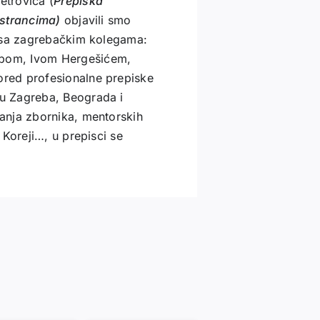
etrovića (
Prepiska
 strancima)
objavili smo
a sa zagrebačkim kolegama:
bom, Ivom Hergešićem,
red profesionalne prepiske
u Zagreba, Beograda i
anja zbornika, mentorskih
 Koreji…, u prepisci se