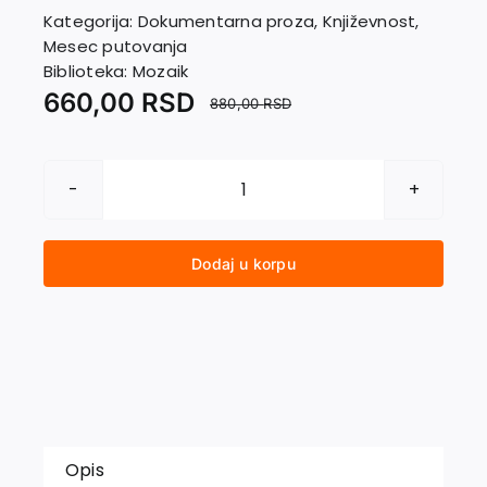
EU PROJEKTI
Kategorija:
Dokumentarna proza
,
Književnost
,
Kontakt
Mesec putovanja
Biblioteka:
Mozaik
660,00
RSD
880,00
RSD
ZDRAVO,
INDIJO
količina
Dodaj u korpu
Opis