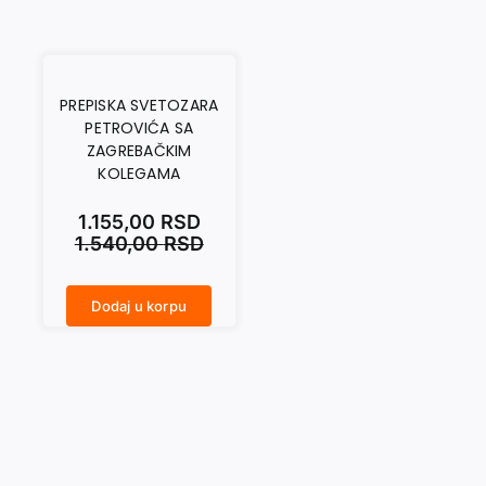
PREPISKA SVETOZARA
PETROVIĆA SA
ZAGREBAČKIM
KOLEGAMA
1.155,00
RSD
1.540,00
RSD
Dodaj u korpu
PREPISKA SVETOZARA PETROVIĆA SA ZAGREBAČKIM KOLEGAMA količina