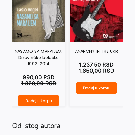
NASAMO SA MARAIJEM.
ANARCHY IN THE UKR
Dnevničke beleške
1992–2014
1.237,50
RSD
1.650,00
RSD
990,00
RSD
1.320,00
RSD
Dodaj u korpu
ANARCHY IN THE UKR količina
CRNI SEPTEMBAR količina
Dodaj u korpu
NASAMO SA MARAIJEM. Dnevničke beleške 1992–2014 količina
Od istog autora