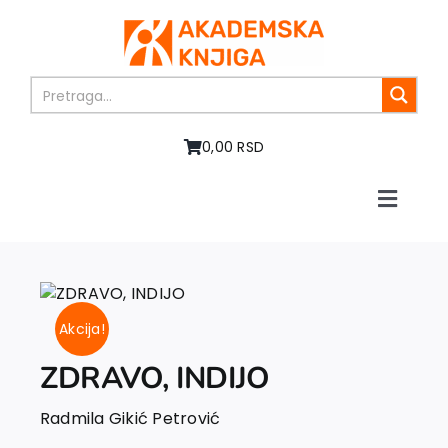
Skip
to
content
0,00 RSD
Toggle
Naviga
Početna
O nama
Knjige
Akcija!
U pripremi
Akcija
ZDRAVO, INDIJO
Autori
Radmila Gikić Petrović
Vesti