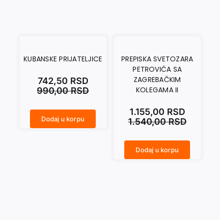
KUBANSKE PRIJATELJICE
PREPISKA SVETOZARA
PETROVIĆA SA
ZAGREBAČKIM
742,50
RSD
KOLEGAMA II
990,00
RSD
1.155,00
RSD
Dodaj u korpu
1.540,00
RSD
KUBANSKE PRIJATELJICE količina
Dodaj u korpu
PREPISKA SVETOZARA PETROVIĆA SA ZAGREBAČKIM KOLEGAMA II količina