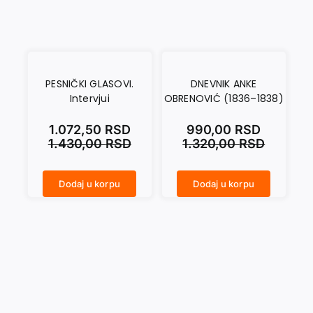
PESNIČKI GLASOVI.
DNEVNIK ANKE
Intervjui
OBRENOVIĆ (1836–1838)
1.072,50
RSD
990,00
RSD
1.430,00
RSD
1.320,00
RSD
Dodaj u korpu
Dodaj u korpu
PESNIČKI GLASOVI. Intervjui količina
DNEVNIK ANKE OBRENOVIĆ (1836–1838) količina