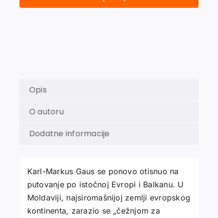
BUDUĆNOSTI:
ČETIRI
PUTOVANJA
količina
Opis
O autoru
Dodatne informacije
Karl-Markus Gaus se ponovo otisnuo na
putovanje po istočnoj Evropi i Balkanu. U
Moldaviji, najsiromašnijoj zemlji evropskog
kontinenta, zarazio se „čežnjom za