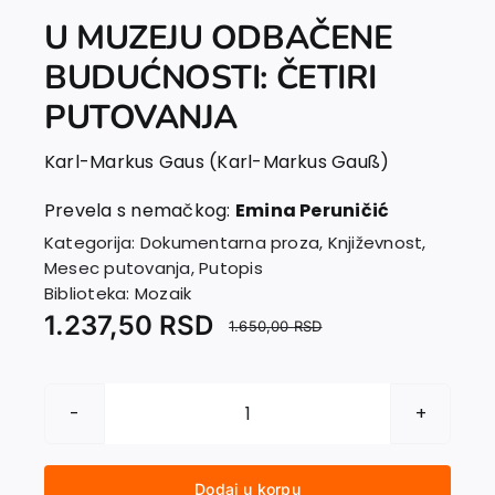
U MUZEJU ODBAČENE
BUDUĆNOSTI: ČETIRI
PUTOVANJA
Karl-Markus Gaus (Karl-Markus Gauß)
Prevela s nemačkog:
Emina Peruničić
Kategorija:
Dokumentarna proza
,
Književnost
,
Mesec putovanja
,
Putopis
Biblioteka:
Mozaik
1.237,50
RSD
1.650,00
RSD
U
MUZEJU
ODBAČENE
Dodaj u korpu