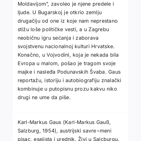
Moldavijom”, zavoleo je njene predele i
ljude. U Bugarskoj je otkrio zemlju
drugačiju od one iz koje nam neprestano
stižu loše političke vesti, a u Zagrebu
neobičnu igru sećanja i zaborava
svojstvenu nacionalnoj kulturi Hrvatske.
Konačno, u Vojvodini, koja je nеkada bila
Evropa u malom, pošao je tragom svoje
majke i nasleđa Podunavskih Švaba. Gaus
reportažu, istoriju i autobiografiju znalački
kombinuje u putopisnu prozu kakvu niko
drugi ne ume da piše.
Karl-Markus Gaus (Karl-Markus Gauß,
Salzburg, 1954), austrijski savre¬meni
pisac, esejista i urednik. Živi u Salcburgu.