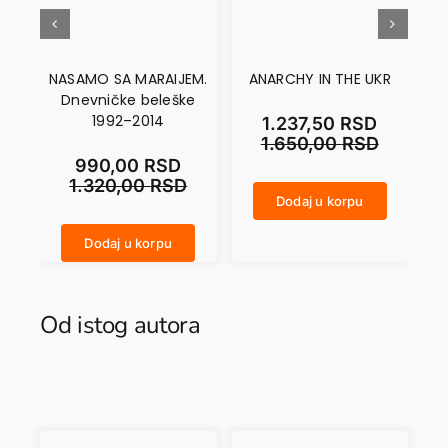
NASAMO SA MARAIJEM.
ANARCHY IN THE UKR
Dnevničke beleške
1992–2014
1.237,50
RSD
1.650,00
RSD
990,00
RSD
1.320,00
RSD
Dodaj u korpu
ANARCHY IN THE UKR količina
CRNI SEPTEMBAR količina
Dodaj u korpu
NASAMO SA MARAIJEM. Dnevničke beleške 1992–2014 količina
Od istog autora