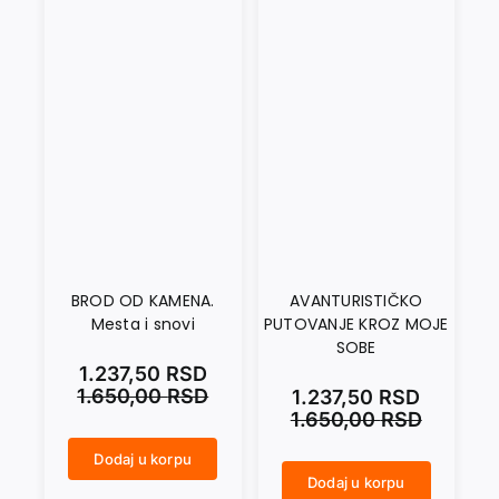
BROD OD KAMENA.
AVANTURISTIČKO
Mesta i snovi
PUTOVANJE KROZ MOJE
SOBE
1.237,50
RSD
1.650,00
RSD
1.237,50
RSD
1.650,00
RSD
Dodaj u korpu
BROD OD KAMENA. Mesta i snovi količina
Dodaj u korpu
AVANTURISTIČKO PUTOVANJE KROZ MOJE SOBE količina