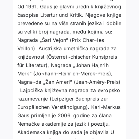
Od 1991. Gaus je glavni urednik književnog
časopisa Litertur und Kritik. Njegove knjige
prevedene su na više stranih jezika i dobile
su veliki broj nagrada, među kojima su:
Nagrada „Šarl Vejon“ (Prix Char¬les
Veillon), Austrijska umetnička nagrada za
književnost (Österrei¬chischer Kunstpreis
für Literatur), Nagrada „Johan Hajnrih
Merk“ (Jo¬hann-Heinrich-Merck-Preis),
Nagra¬da „Žan Ameri“ (Jean-Améry-Preis)
i Lajpciška književna nagrada za evropsko
razumevanje (Leipziger Buchpreis zur
Europäischen Verständigung). Karl-Markus
Gaus primljen je 2006. godine za člana
Nemačke akademije za jezik i poeziju.
Akademska knjiga do sada je objavila U