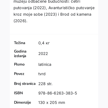
muzeju odbačene budućnosti: četiri
putovanja (2022), Avanturističko putovanje
kroz moje sobe (2023) i Brod od kamena
(2026).
Težina
0,4 кг
Godina
2022
izdanja
Pismo
latinica
Povez
tvrd
Broj stranica
228 str.
ISBN
978-86-6263-383-5
Dimenzije
130 x 205 mm