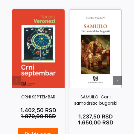
CRNI SEPTEMBAR
SAMUILO. Car i
SV
samodržac bugarski
u
1.402,50
RSD
1.870,00
RSD
1.237,50
RSD
1.650,00
RSD
Dodaj u korpu
CRNI SEPTEMBAR količina