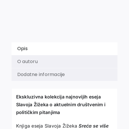
SMEŠI...
količina
Opis
O autoru
Dodatne informacije
Ekskluzivna kolekcija najnovijih eseja
Slavoja Žižeka o aktuelnim društvenim i
političkim pitanjima
Knjiga eseja Slavoja Žižeka
Sreća se više