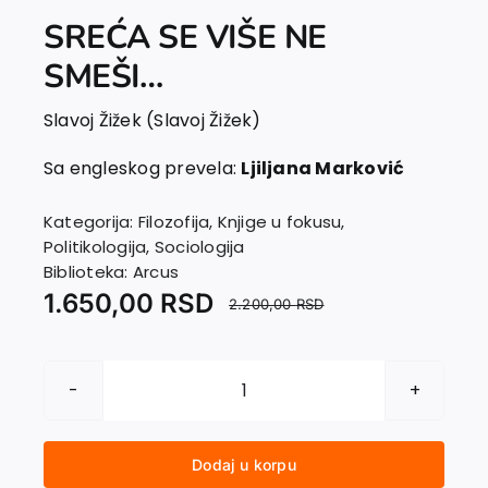
SREĆA SE VIŠE NE
SMEŠI…
Slavoj Žižek (Slavoj Žižek)
Sa engleskog prevela:
Ljiljana Marković
Kategorija:
Filozofija
,
Knjige u fokusu
,
Politikologija
,
Sociologija
Biblioteka:
Arcus
1.650,00
RSD
2.200,00
RSD
SREĆA
SE
VIŠE
Dodaj u korpu
NE