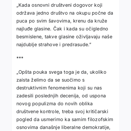
„Kada osnovni društveni dogovor koji
održava jedno društvo na okupu počne da
puca po svim šavovima, krenu da kruže
najluđe glasine. Čak i kada su očigledno
besmislene, takve glasine oživljavaju naše
najdublje strahove i predrasude.”
***
„Opšta pouka svega toga je da, ukoliko
zaista želimo da se suočimo s
destruktivnim fenomenima koji su nas
zadesili poslednjih decenija, od uspona
novog populizma do novih oblika
društvene kontrole, treba svoj kritičarski
pogled da usmerimo ka samim filozofskim
osnovima današnje liberalne demokratije,