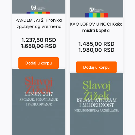
PANDEMIJA! 2. Hronika
KAO LOPOV U NOĆI Kako
izgubljenog vremena
misliti kapital
1.237,50
RSD
1.485,00
RSD
1.650,00
RSD
1.980,00
RSD
Dodaj u korpu
PANDEMIJA! 2. Hronika izgubljenog vremena količina
Dodaj u korpu
KAO LOPOV U NOĆI Kako misliti kapital količina