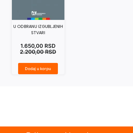
U ODBRANU IZGUBLJENIH
STVARI
1.650,00
RSD
2.200,00
RSD
Dodaj u korpu
U ODBRANU IZGUBLJENIH STVARI količina