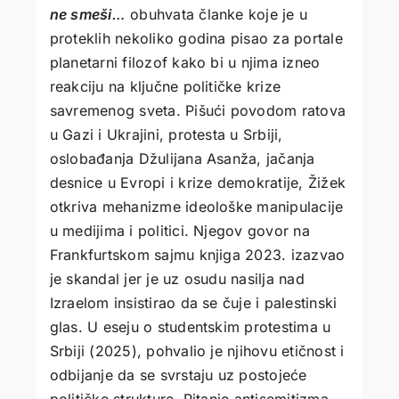
ne smeši
…
obuhvata članke koje je u
proteklih nekoliko godina pisao za portale
planetarni filozof kako bi u njima izneo
reakciju na ključne političke krize
savremenog sveta. Pišući povodom ratova
u Gazi i Ukrajini, protesta u Srbiji,
oslobađanja Džulijana Asanža, jačanja
desnice u Evropi i krize demokratije, Žižek
otkriva mehanizme ideološke manipulacije
u medijima i politici. Njegov govor na
Frankfurtskom sajmu knjiga 2023. izazvao
je skandal jer je uz osudu nasilja nad
Izraelom insistirao da se čuje i palestinski
glas. U eseju o studentskim protestima u
Srbiji (2025), pohvalio je njihovu etičnost i
odbijanje da se svrstaju uz postojeće