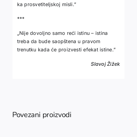
ka prosvetiteljskoj misli.”
***
„Nije dovoljno samo reći istinu – istina
treba da bude saopštena u pravom
trenutku kada će proizvesti efekat istine.”
Slavoj Žižek
Povezani proizvodi