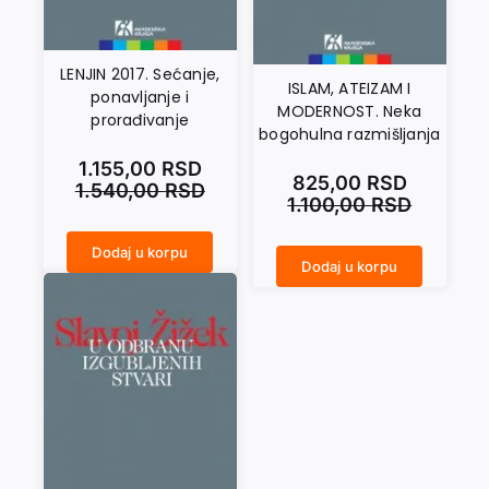
LENJIN 2017. Sećanje,
ISLAM, ATEIZAM I
ponavljanje i
MODERNOST. Neka
prorađivanje
bogohulna razmišljanja
1.155,00
RSD
825,00
RSD
1.540,00
RSD
1.100,00
RSD
Dodaj u korpu
LENJIN 2017. Sećanje, ponavljanje i prorađivanje količina
Dodaj u korpu
ISLAM, ATEIZAM I MODERNOST. Neka bogohulna razmišljanja količina