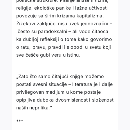
političke strukture. Pitanje antisemitizma,
religije, ekološke panike i lažne učtivosti
povezuje sa širim krizama kapitalizma.
Žižekovi zaključci nisu uvek jednoznačni –
često su paradoksalni – ali vode čitaoca
ka dubljoj refleksiji o tome kako govorimo
o ratu, pravu, pravdi i slobodi u svetu koji
sve češće gubi veru u istinu.
„Zato što samo čitajući knjige možemo
postati svesni situacije – literatura je i dalje
privilegovan medijum u kome postaje
opipljiva duboka dvosmislenost i složenost
naših neprilika.”
***