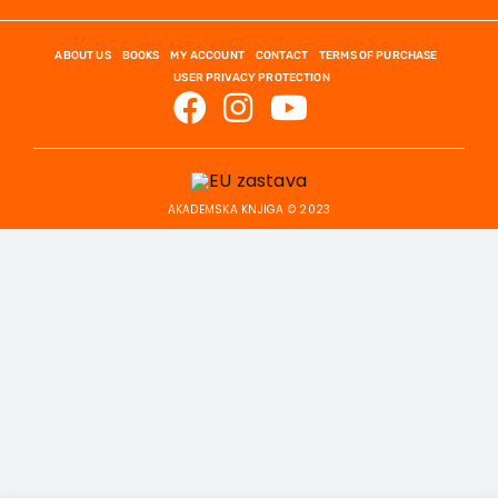
ABOUT US
BOOKS
MY ACCOUNT
CONTACT
TERMS OF PURCHASE
USER PRIVACY PROTECTION
AKADEMSKA KNJIGA © 2023