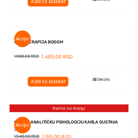
Add to basket
Akcija!
PSIHOTERAPIJA BOGOM
1.980,00
RSD
1.485,00
RSD
Details
Add to basket
Nema na stanju
UVOD U ANALITIČKU PSIHOLOGIJU KARLA GUSTAVA
Akcija!
JUNGA
1.540,00
RSD
1.155,00
RSD