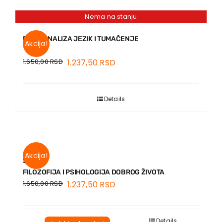
Nema na stanju
PSIHOANALIZA JEZIK I TUMAČENJE
Akcija!
1.650,00
RSD
1.237,50
RSD
Details
Akcija!
SREĆA.
FILOZOFIJA I PSIHOLOGIJA DOBROG ŽIVOTA
1.650,00
RSD
1.237,50
RSD
Details