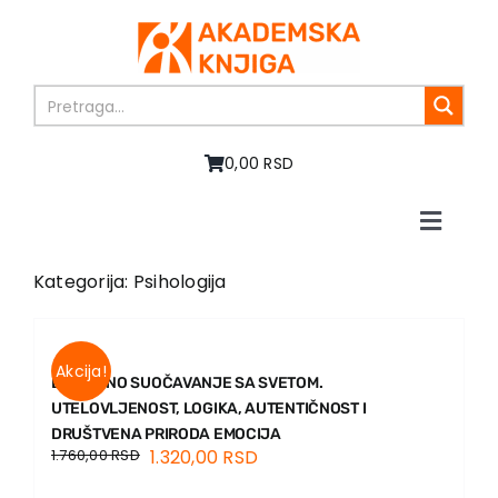
Skip
to
content
0,00 RSD
Toggle
Naviga
Home
Kategorija: Psihologija
About us
Books
In preparation
Akcija!
EMOTIVNO SUOČAVANJE SA SVETOM.
Sale
UTELOVLJENOST, LOGIKA, AUTENTIČNOST I
Authors
DRUŠTVENA PRIRODA EMOCIJA
1.760,00
RSD
1.320,00
RSD
News