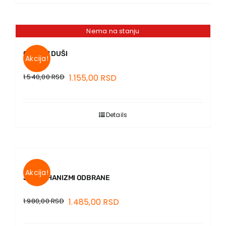
Nema na stanju
O TELU I DUŠI
Akcija!
1.540,00
RSD
1.155,00
RSD
Details
Akcija!
JA I MEHANIZMI ODBRANE
1.980,00
RSD
1.485,00
RSD