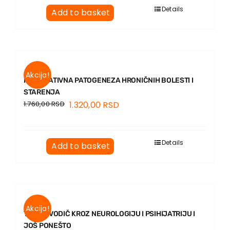
EU PROJECTS
Details
Add to basket
Contact
Akcija!
INTEGRATIVNA PATOGENEZA HRONIČNIH BOLESTI I
STARENJA
1.760,00
RSD
1.320,00
RSD
Details
Add to basket
Akcija!
TIKTOK VODIČ KROZ NEUROLOGIJU I PSIHIJATRIJU I
JOŠ PONEŠTO