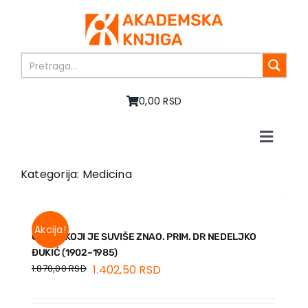
Skip
to
content
0,00 RSD
Toggle
Naviga
Home
Kategorija: Medicina
About us
Books
In preparation
Akcija!
ČOVEK KOJI JE SUVIŠE ZNAO. PRIM. DR NEDELJKO
Sale
ĐUKIĆ (1902–1985)
1.870,00
RSD
1.402,50
RSD
Authors
News