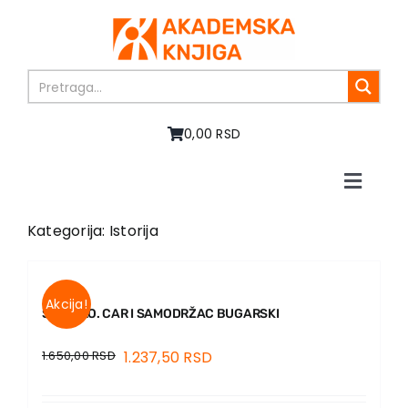
Skip
to
content
0,00 RSD
Toggle
Naviga
Home
Kategorija: Istorija
About us
Books
In preparation
Akcija!
SAMUILO. CAR I SAMODRŽAC BUGARSKI
Sale
1.650,00
RSD
1.237,50
RSD
Authors
News