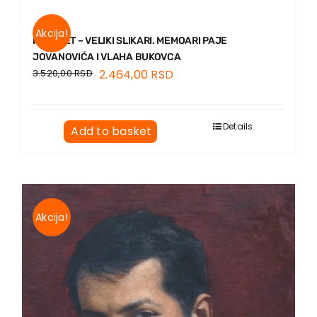
Akcija!
KOMPLET – VELIKI SLIKARI. MEMOARI PAJE
JOVANOVIĆA I VLAHA BUKOVCA
3.520,00
RSD
2.464,00
RSD
Details
Add to basket
Akcija!