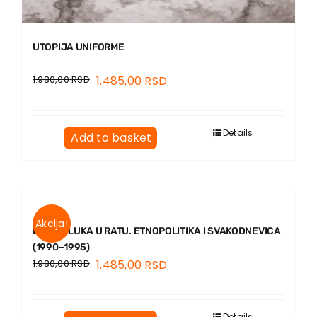
UTOPIJA UNIFORME
1.980,00
RSD
1.485,00
RSD
Details
Add to basket
Akcija!
BANJA LUKA U RATU. ETNOPOLITIKA I SVAKODNEVICA
(1990–1995)
1.980,00
RSD
1.485,00
RSD
Details