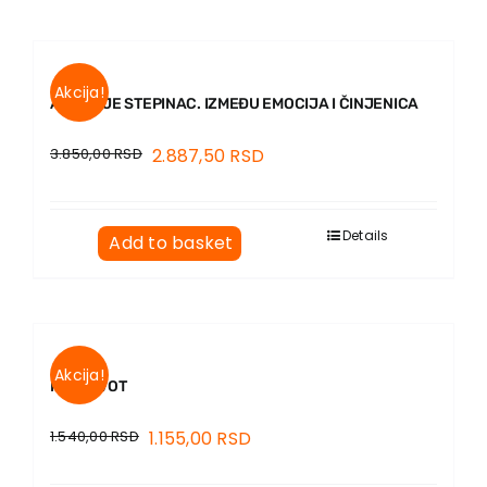
Akcija!
ALOJZIJE STEPINAC. IZMEĐU EMOCIJA I ČINJENICA
3.850,00
RSD
2.887,50
RSD
Details
Add to basket
Akcija!
MOJ ŽIVOT
1.540,00
RSD
1.155,00
RSD