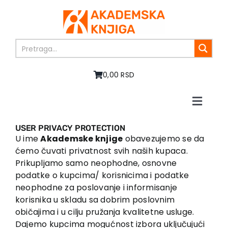
Skip
to
content
0,00 RSD
Toggle
Naviga
Home
USER PRIVACY PROTECTION
About us
U ime
Akademske knjige
obavezujemo se da
ćemo čuvati privatnost svih naših kupaca.
Books
Prikupljamo samo neophodne, osnovne
In preparation
podatke o kupcima/ korisnicima i podatke
Sale
neophodne za poslovanje i informisanje
korisnika u skladu sa dobrim poslovnim
Authors
običajima i u cilju pružanja kvalitetne usluge.
News
Dajemo kupcima mogućnost izbora uključujući