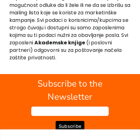
EU PROJECTS
mogućnost odluke da li žele ili ne da se izbrišu sa
Contact
mailing lista koje se koriste za marketinške
kampanje. Svi podaci o korisnicima/kupcima se
strogo čuvaju i dostupni su samo zaposlenima
kojima su ti podaci nužni za obavljanje posla. Svi
zaposleni
Akademske knjige
(i poslovni
partneri) odgovorni su za poštovanje načela
zaštite privatnosti.
Subscribe to the
Newsletter
Subscribe