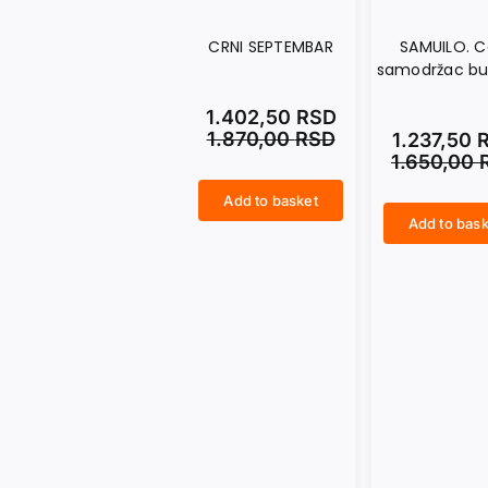
CRNI SEPTEMBAR
SAMUILO. Ca
samodržac bu
1.402,50
RSD
1.870,00
RSD
1.237,50
1.650,00
Add to basket
CRNI SEPTEMBAR quantity
Add to bask
SAMUILO. Car i samodržac bugarski quantity