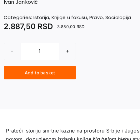
Ivan Janković
Categories:
Istorija
,
Knjige u fokusu
,
Pravo
,
Sociologija
2.887,50
RSD
3.850,00
RSD
NA
BELOM
HLEBU.
Add to basket
Smrtna
kazna
u
Srbiji
i
Jugoslaviji
1804–
2002
Prateći istoriju smrtne kazne na prostoru Srbije i Jugos
quantity
novom, dopunjenom izdanju knjige
Na belom hle­bu
st