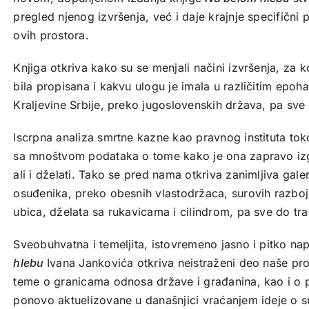
pregled njenog izvršenja, već i daje krajnje specifični
ovih prostora.
Knjiga otkriva kako su se menjali načini izvršenja, za 
bila propisana i kakvu ulogu je imala u različitim epo
Kraljevine Srbije, preko jugoslovenskih država, pa sv
Iscrpna analiza smrtne kazne kao pravnog instituta tok
sa mnoštvom podataka o tome kako je ona za­pravo izgl
ali i dželati. Tako se pred nama otkriva zanimljiva galeri
osuđenika, preko obesnih vlastodržaca, surovih razbojni
ubi­ca, dželata sa rukavicama i cilindrom, pa sve do tra
Sveobuhvatna i temeljita, istovremeno jasno i pitko na
hlebu
Ivana Jankovića otkriva neistraženi deo naše proš
teme o granicama odnosa države i građanina, kao i o p
ponovo aktuelizovane u današnjici vraćanjem ideje o sm