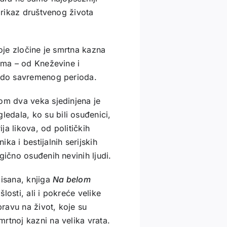
 prikaz društvenog života
koje zločine je smrtna kazna
hama – od Kneževine i
e do savremenog perioda.
om dva veka sjedinjena je
edala, ko su bili osuđenici,
ja likova, od političkih
ka i bestijalnih serijskih
gično osuđenih nevinih ljudi.
pisana, knjiga
Na belom
losti, ali i pokreće velike
ravu na život, koje su
rtnoj kazni na velika vrata.