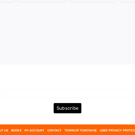
Subscribe to the Newsletter
Subscribe
UT US
BOOKS
MY ACCOUNT
CONTACT
TERMS OF PURCHASE
USER PRIVACY PROTEC