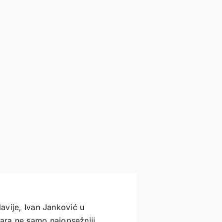
lavije, Ivan Janković u
vara ne samo najopsežniji