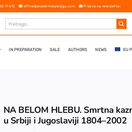
 65 71 610
office@akademskaknjiga.com
Prijava na newsletter
IN PREPARATION
SALE
AUTHORS
NEWS
EU 
NA BELOM HLEBU. Smrtna kaz
u Srbiji i Jugoslaviji 1804–2002