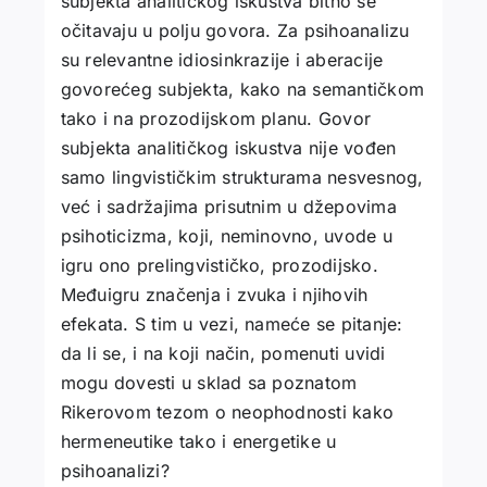
subjekta analitičkog iskustva bitno se
očitavaju u polju govora. Za psihoanalizu
su relevantne idiosinkrazije i aberacije
govorećeg subjekta, kako na semantičkom
tako i na prozodijskom planu. Govor
subjekta analitičkog iskustva nije vođen
samo lingvističkim strukturama nesvesnog,
već i sadržajima prisutnim u džepovima
psihoticizma, koji, neminovno, uvode u
igru ono prelingvističko, prozodijsko.
Međuigru značenja i zvuka i njihovih
efekata. S tim u vezi, nameće se pitanje:
da li se, i na koji način, pomenuti uvidi
mogu dovesti u sklad sa poznatom
Rikerovom tezom o neophodnosti kako
hermeneutike tako i energetike u
psihoanalizi?