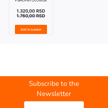
PSIHOPATOLOGIJA
1.320,00
RSD
1.760,00
RSD
Add to basket
RAZVOJNA PSIHOPATOLOGIJA quantity
Subscribe to the
Newsletter