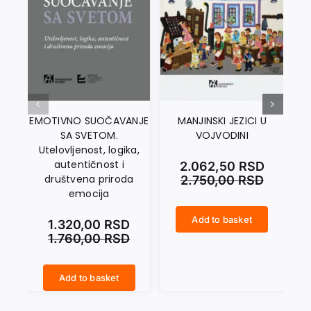
EMOTIVNO SUOČAVANJE
MANJINSKI JEZICI U
SA SVETOM.
VOJVODINI
Utelovljenost, logika,
autentičnost i
2.062,50
RSD
društvena priroda
2.750,00
RSD
emocija
Add to basket
1.320,00
RSD
MANJINSKI JEZICI U VOJVODINI quantity
JEZIK SLOVENSKE KULTURE quantity
1.760,00
RSD
Add to basket
EMOTIVNO SUOČAVANJE SA SVETOM. Utelovljenost, logika, autentičnost i društvena priroda emocija quantity