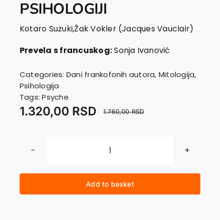
PSIHOLOGIJI
Kotaro Suzuki
,
Žak Vokler (Jacques Vauclair)
Prevela s francuskog:
Sonja Ivanović
Categories:
Dani frankofonih autora
,
Mitologija
,
Psihologija
Tags:
Psyche
1.320,00
RSD
1.760,00
RSD
O
MITOVIMA
U
Add to basket
PSIHOLOGIJI
quantity