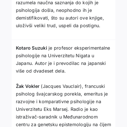
razumela naučna saznanja do kojih je
psihologija došla, neophodno ih je
demistifikovati, što su autori ove knjige,
uloživši veliki trud, uspeli da postignu.
Kotaro Suzuki
je profesor eksperimentalne
psihologije na Univerzitetu Nigata u
Japanu. Autor je i prevodilac na japanski
više od dvadeset dela.
Žak Vokler
(Jacques Vauclair), francuski
psiholog švajcarskog porekla, emeritus je
razvojne i komparativne psihologije na
Univerzitetu Eks Marsej. Radio je kao
istraživač-saradnik u Međunarodnom
centru za genetsku epistemologiju na čijem