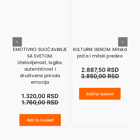
EMOTIVNO SUOČAVANJE
KULTURNI GENOM. Mitska
PSI
SA SVETOM.
priča i mitski predeo
Utelovljenost, logika,
autentičnost i
2.887,50
RSD
društvena priroda
3.850,00
RSD
emocija
Add to basket
1.320,00
RSD
KULTURNI GENOM. Mitska priča i mitski predeo quantity
PSIHOLOGIJA BALKANSKIH STRADANJA quantity
1.760,00
RSD
Add to basket
EMOTIVNO SUOČAVANJE SA SVETOM. Utelovljenost, logika, autentičnost i društvena priroda emocija quantity