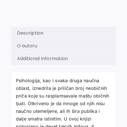
Description
O autoru
Additional information
Psihologija, kao i svaka druga naučna
oblast, iznedrila je priličan broj neobičnih
priča koje su rasplamsavale maštu običnih
ljudi. Otkriveno je da mnoge od njih nisu
naučno utemeljene, ali ih šira publika i
dalje smatra istinitim. U ovoj knjizi
pobrojano je devet takvih mitova, tj.