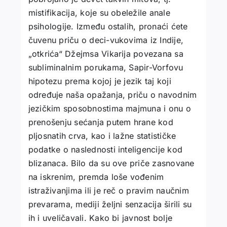
mistifikacija, koje su obeležile anale
psihologije. Između ostalih, pronaći ćete
čuvenu priču o deci-vukovima iz Indije,
„otkrića“ Džejmsa Vikarija povezana sa
subliminalnim porukama, Sapir-Vorfovu
hipotezu prema kojoj je jezik taj koji
određuje naša opažanja, priču o navodnim
jezičkim sposobnostima majmuna i onu o
prenošenju sećanja putem hrane kod
pljosnatih crva, kao i lažne statističke
podatke o naslednosti inteligencije kod
blizanaca. Bilo da su ove priče zasnovane
na iskrenim, premda loše vođenim
istraživanjima ili je reč o pravim naučnim
prevarama, mediji željni senzacija širili su
ih i uveličavali. Kako bi javnost bolje