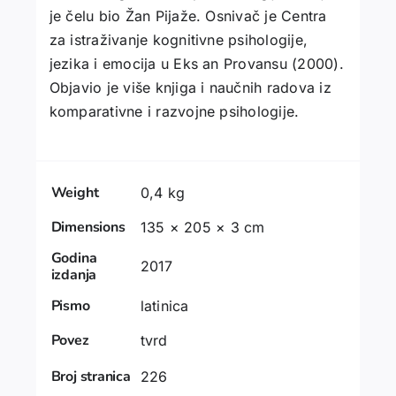
je čelu bio Žan Pijaže. Osnivač je Centra
za istraživanje kognitivne psihologije,
jezika i emocija u Eks an Provansu (2000).
Objavio je više knjiga i naučnih radova iz
komparativne i razvojne psihologije.
Weight
0,4 kg
Dimensions
135 × 205 × 3 cm
Godina
2017
izdanja
Pismo
latinica
Povez
tvrd
Broj stranica
226