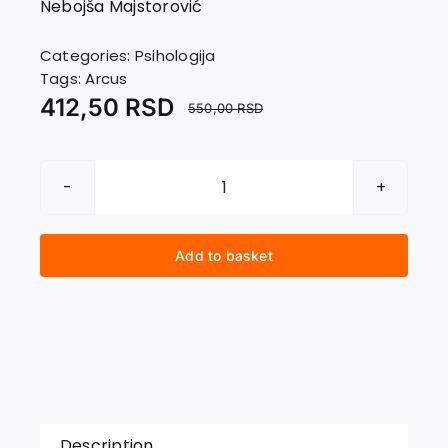
Nebojša Majstorović
EU PROJECTS
Contact
Categories:
Psihologija
Tags:
Arcus
412,50
RSD
550,00
RSD
KORUPCIJA.
Uzroci,
ekspanzija
Add to basket
i
intervencija
quantity
Description