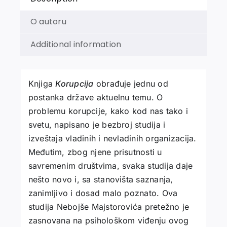
O autoru
Additional information
Knjiga
Korupcija
obrađuje jednu od
postanka države aktuelnu temu. O
problemu korupcije, kako kod nas tako i
svetu, napisano je bezbroj studija i
izveštaja vladinih i nevladinih organizacija.
Međutim, zbog njene prisutnosti u
savremenim društvima, svaka studija daje
nešto novo i, sa stanovišta saznanja,
zanimljivo i dosad malo poznato. Ova
studija Nebojše Majstorovića pretežno je
zasnovana na psihološkom viđenju ovog