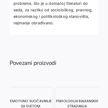
problema, što je u domaćoj literaturi do
sada, za razliku od sociološkog, pravnog,
ekonomskog i politikološkog stanovišta,
najmanje obrađivano.
Povezani proizvodi
EMOTIVNO SUOČAVANJE
PSIHOLOGIJA BALKANSKIH
SA SVETOM.
STRADANJA
LA