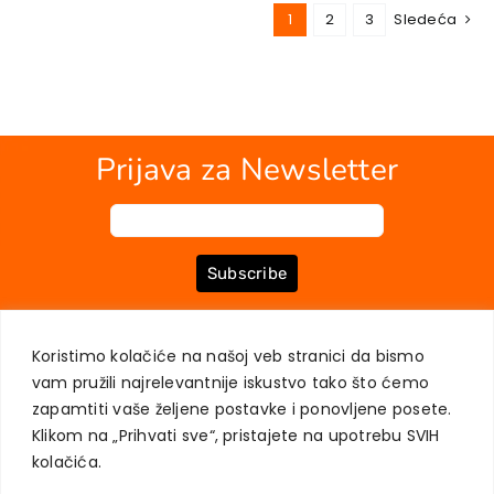
1
2
3
Sledeća
Prijava za Newsletter
Subscribe
Koristimo kolačiće na našoj veb stranici da bismo
O NAMA
KNJIGE
MOJ NALOG
KONTAKT
USLOVI KUPOVINE
vam pružili najrelevantnije iskustvo tako što ćemo
ZAŠTITA PRIVATNOSTI KORISNIKA
zapamtiti vaše željene postavke i ponovljene posete.
Klikom na „Prihvati sve“, pristajete na upotrebu SVIH
kolačića.