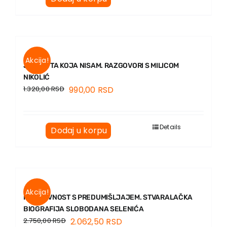
Akcija!
JA SAM TA KOJA NISAM. RAZGOVORI S MILICOM
NIKOLIĆ
1.320,00
RSD
990,00
RSD
Details
Dodaj u korpu
Akcija!
KNJIŽEVNOST S PREDUMIŠLJAJEM. STVARALAČKA
BIOGRAFIJA SLOBODANA SELENIĆA
2.750,00
RSD
2.062,50
RSD