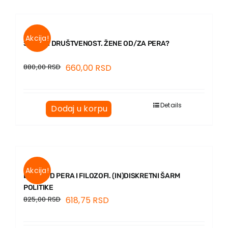
Akcija!
SALON I DRUŠTVENOST. ŽENE OD/ZA PERA?
880,00
RSD
660,00
RSD
Details
Dodaj u korpu
Akcija!
LJUDI OD PERA I FILOZOFI. (IN)DISKRETNI ŠARM
POLITIKE
825,00
RSD
618,75
RSD