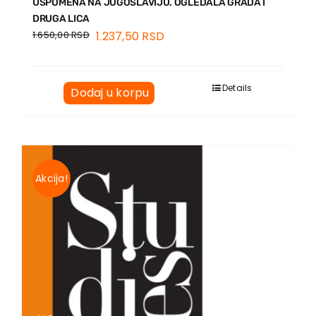
USPOMENA NA JUGOSLAVIJU. OGLEDALA GRADA I
DRUGA LICA
1.650,00
RSD
1.237,50
RSD
Details
Dodaj u korpu
Akcija!