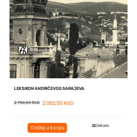
LEKSIKON ANDRIĆEVOG SARAJEVA
2.750,00
RSD
2.062,50
RSD
Details
Dodaj u korpu