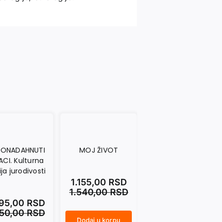
ONADAHNUTI
MOJ ŽIVOT
USPOMENA NA
ACI. Kulturna
JUGOSLAVIJU.
ija jurodivosti
Ogledala grada i
druga lica
1.155,00
RSD
1.540,00
RSD
695,00
RSD
850,00
RSD
1.237,50
RSD
Dodaj u korpu
MOJ ŽIVOT količina