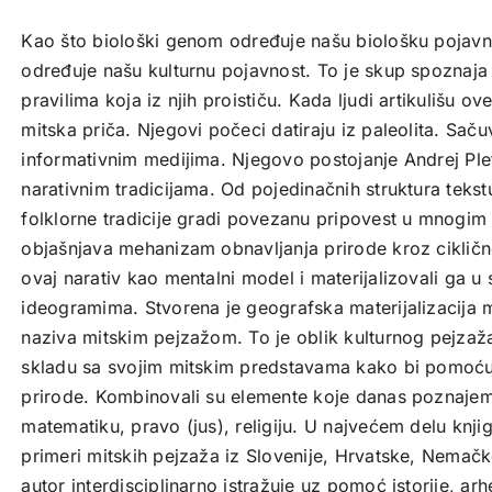
Kao što biološki genom određuje našu biološku pojavn
određuje našu kulturnu pojavnost. To je skup spoznaja 
pravilima koja iz njih proističu. Kada ljudi artikulišu ov
mitska priča. Njegovi počeci datiraju iz paleolita. Saču
informativnim medijima. Njegovo postojanje Andrej Ple
narativnim tradicijama. Od pojedinačnih struktura teks
folklorne tradicije gradi povezanu pripovest u mnogim 
objašnjava mehanizam obnavljanja prirode kroz ciklične
ovaj narativ kao mentalni model i materijalizovali ga u
ideogramima. Stvorena je geografska materijalizacija m
naziva mitskim pejzažom. To je oblik kulturnog pejzaža k
skladu sa svojim mitskim predstavama kako bi pomoću 
prirode. Kombinovali su elemente koje danas poznajem
matematiku, pravo (jus), religiju. U najvećem delu knji
primeri mitskih pejzaža iz Slovenije, Hrvatske, Nemačk
autor interdisciplinarno istražuje uz pomoć istorije, arh