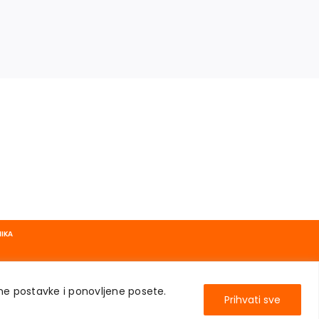
NIKA
ene postavke i ponovljene posete.
Prihvati sve