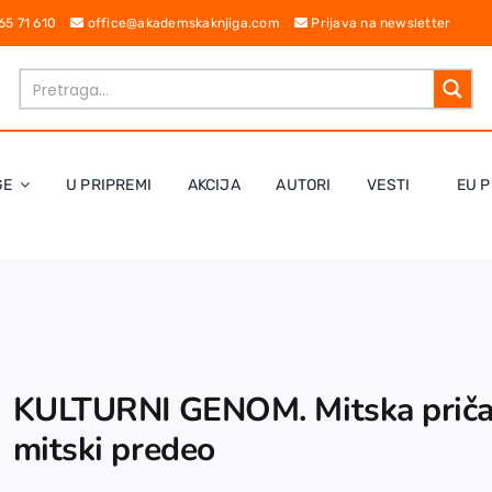
 65 71 610
office@akademskaknjiga.com
Prijava na newsletter
GE
U PRIPREMI
AKCIJA
AUTORI
VESTI
EU P
KULTURNI GENOM. Mitska priča
mitski predeo