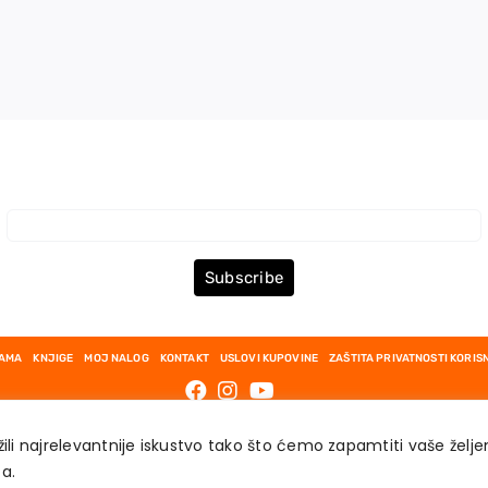
Prijava za Newsletter
Subscribe
NAMA
KNJIGE
MOJ NALOG
KONTAKT
USLOVI KUPOVINE
ZAŠTITA PRIVATNOSTI KORIS
ili najrelevantnije iskustvo tako što ćemo zapamtiti vaše želj
́a.
AKADEMSKA KNJIGA © 2023