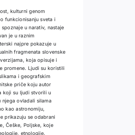
ost, kulturni genom
o funkcionisanju sveta i
e spoznaje u narativ, nastaje
van je u raznim
terski najpre pokazuje u
tualnih fragmenata slovenske
verzijama, koja opisuje i
 promene. Ljudi su koristili
 slikama i geografskim
itske priče koju autor
oji su ljudi stvorili u
njega ovladali silama
o kao astronomiju,
ge prikazuju se odabrani
e, Češke, Poljske, koje
eologije, etnologije.