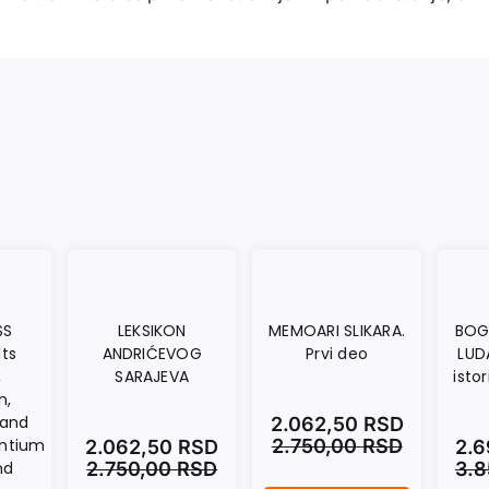
SS
LEKSIKON
MEMOARI SLIKARA.
BOG
Its
ANDRIĆEVOG
Prvi deo
LUD
,
SARAJEVA
istor
n,
 and
2.062,50
RSD
antium
2.750,00
RSD
2.062,50
RSD
2.
nd
2.750,00
RSD
3.