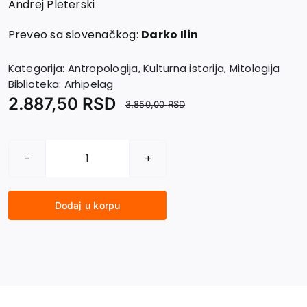
Andrej Pleterski
Preveo sa slovenačkog:
Darko Ilin
Kategorija:
Antropologija
,
Kulturna istorija
,
Mitologija
Biblioteka:
Arhipelag
2.887,50
RSD
3.850,00
RSD
KULTURNI
GENOM.
Mitska
Dodaj u korpu
priča
i
mitski
predeo
količina