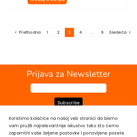
Prethodna
1
2
3
4
…
6
Sledeća
Prijava za Newsletter
Subscribe
Koristimo kolačiće na našoj veb stranici da bismo
vam pružili najrelevantnije iskustvo tako što ćemo
O NAMA
KNJIGE
MOJ NALOG
KONTAKT
USLOVI KUPOVINE
zapamtiti vaše željene postavke i ponovljene posete.
ZAŠTITA PRIVATNOSTI KORISNIKA