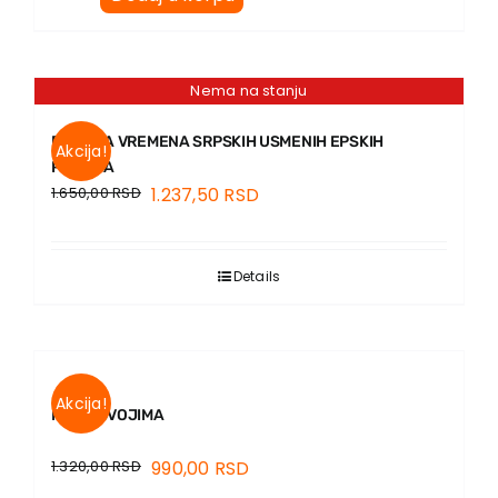
Kontakt
Nema na stanju
POETIKA VREMENA SRPSKIH USMENIH EPSKIH
Akcija!
PESAMA
1.650,00
RSD
1.237,50
RSD
Details
Akcija!
MEĐU SVOJIMA
1.320,00
RSD
990,00
RSD