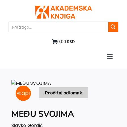
Skip
to
content
0,00 RSD
Toggle
Naviga
Početna
O nama
Knjige
Pročitaj odlomak
Akcija!
U pripremi
Akcija
Autori
MEĐU SVOJIMA
Vesti
Slavko Gordić