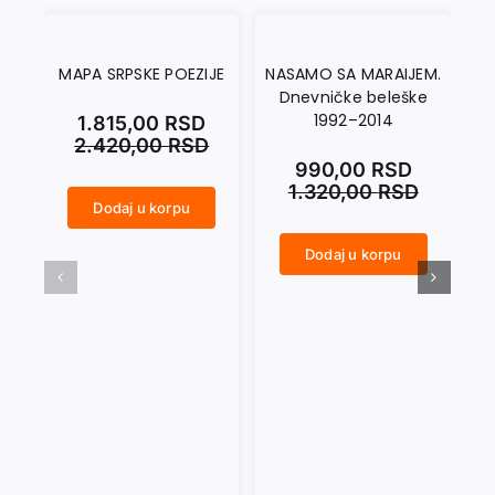
MAPA SRPSKE POEZIJE
NASAMO SA MARAIJEM.
A
Dnevničke beleške
1992–2014
1.815,00
RSD
2.420,00
RSD
990,00
RSD
1.320,00
RSD
Dodaj u korpu
MAPA SRPSKE POEZIJE količina
ANARCHY IN THE UKR količina
Dodaj u korpu
NASAMO SA MARAIJEM. Dnevničke beleške 1992–2014 količina