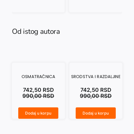
Od istog autora
OSMATRAČNICA
SRODSTVA I RAZDALJINE
742,50
RSD
742,50
RSD
990,00
RSD
990,00
RSD
Dodaj u korpu
Dodaj u korpu
OSMATRAČNICA količina
SRODSTVA I RAZDALJINE količina