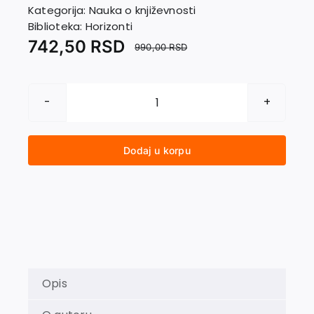
Kontakt
Kategorija:
Nauka o književnosti
Biblioteka:
Horizonti
742,50
RSD
990,00
RSD
KA
LEPOTI
količina
Dodaj u korpu
Opis