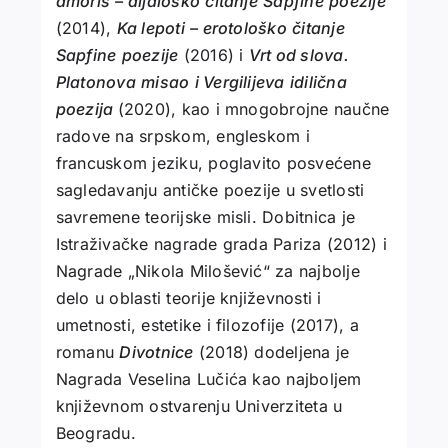
amoris
– dijaloško
čitanje
Sapfine
poezije
(2014),
Ka lepoti
– erotološko
čitanje
Sapfine
poezije
(2016) i
Vrt od slova.
Platonova
misao
i Vergilijeva
idilična
poezija
(2020), kao i mnogobrojne naučne
radove na srpskom, engleskom i
francuskom jeziku, poglavito posvećene
sagledavanju antičke poezije u svetlosti
savremene teorijske misli. Dobitnica je
Istraživačke nagrade grada Pariza (2012) i
Nagrade „Nikola Milošević“ za najbolje
delo u oblasti teorije književnosti i
umetnosti, estetike i filozofije (2017), a
romanu
Divotnice
(2018) dodeljena je
Nagrada Veselina Lučića kao najboljem
književnom ostvarenju Univerziteta u
Beogradu.