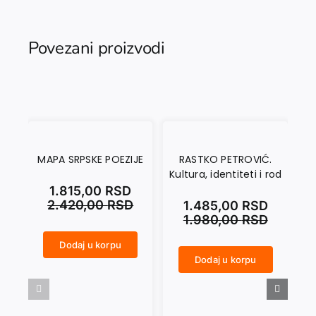
Povezani proizvodi
MAPA SRPSKE POEZIJE
RASTKO PETROVIĆ.
A
Kultura, identiteti i rod
MO
1.815,00
RSD
2.420,00
RSD
1.485,00
RSD
1.980,00
RSD
Dodaj u korpu
MAPA SRPSKE POEZIJE količina
Dodaj u korpu
RASTKO PETROVIĆ. Kultura, identiteti i rod količina
ANTINOMIJE DOMA U MODERNOJ IRSKOJ PRIČI količina