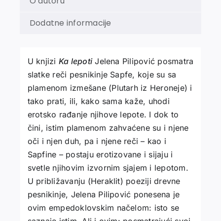
O autoru
Dodatne informacije
U knjizi
Ka lepoti
Jelena Pilipović posmatra
slatke reči pesnikinje Sapfe, koje su sa
plamenom izmešane (Plutarh iz Heroneje) i
tako prati, ili, kako sama kaže, uhodi
erotsko rađanje njihove lepote. I dok to
čini, istim plamenom zahvaćene su i njene
oči i njen duh, pa i njene reči – kao i
Sapfine – postaju erotizovane i sijaju i
svetle njihovim izvornim sjajem i lepotom.
U približavanju (Heraklit) poeziji drevne
pesnikinje, Jelena Pilipović ponesena je
ovim empedoklovskim načelom: isto se
saznaje istim. Ali i ovim: posmatrajući svoj