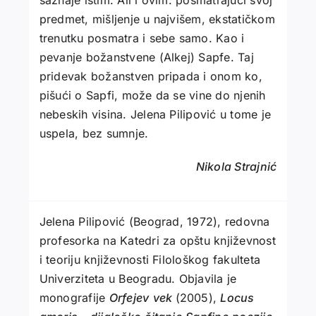
predmet, mišljenje u najvišem, ekstatičkom
trenutku posmatra i sebe samo. Kao i
pevanje božanstvene (Alkej) Sapfe. Taj
pridevak božanstven pripada i onom ko,
pišući o Sapfi, može da se vine do njenih
nebeskih visina. Jelena Pilipović u tome je
uspela, bez sumnje.
Nikola Strajnić
Jelena Pilipović (Beograd, 1972), redovna
profesorka na Katedri za opštu književnost
i teoriju književnosti Filološkog fakulteta
Univerziteta u Beogradu. Objavila je
monografije
Orfejev
vek
(2005),
Locus