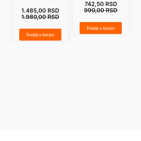
742,50
RSD
990,00
RSD
1.485,00
RSD
1.980,00
RSD
Dodaj u korpu
DIVOTNICE količina
Dodaj u korpu
KA VEČNOSTI. Poetski svet Homerovih epova količina