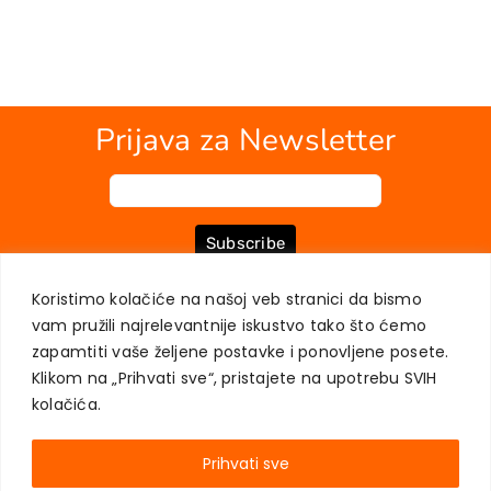
Prijava za Newsletter
Subscribe
Koristimo kolačiće na našoj veb stranici da bismo
vam pružili najrelevantnije iskustvo tako što ćemo
O NAMA
KNJIGE
MOJ NALOG
KONTAKT
USLOVI KUPOVINE
zapamtiti vaše željene postavke i ponovljene posete.
ZAŠTITA PRIVATNOSTI KORISNIKA
Klikom na „Prihvati sve“, pristajete na upotrebu SVIH
kolačića.
Prihvati sve
AKADEMSKA KNJIGA © 2023