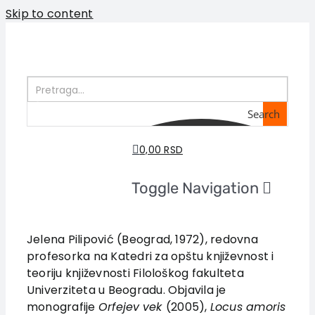
Skip to content
Search
0,00 RSD
Toggle Navigation
Početna
O nama
Jelena Pilipović (Beograd, 1972), redovna
profesorka na Katedri za opštu književnost i
Knjige
teoriju književnosti Filološkog fakulteta
U pripremi
Univerziteta u Beogradu. Objavila je
Akcija
monografije
Orfejev
vek
(2005),
Locus amoris