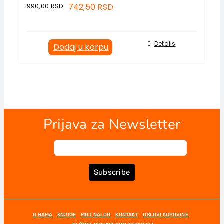
990,00
RSD
742,50
RSD
Details
Dodaj u korpu
Prijava za Newsletter
Subscribe
O NAMA
KNJIGE
MOJ NALOG
KONTAKT
USLOVI KUPOVINE