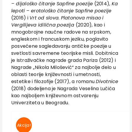
– dijaloško
čitanje
Sapfine
poezije
(2014),
Ka
Autori
lepoti
– erotološko
čitanje
Sapfine
poezije
Vesti
(2016) i
Vrt od slova.
Platonova
misao
i
EU PROJEKTI
Vergilijeva
idilična
poezija
(2020), kao i
mnogobrojne naučne radove na srpskom,
Kontakt
engleskom i francuskom jeziku, poglavito
posvećene sagledavanju antičke poezije u
svetlosti savremene teorijske misli. Dobitnica
je Istraživačke nagrade grada Pariza (2012) i
Nagrade „Nikola Milošević“ za najbolje delo u
oblasti teorije književnosti i umetnosti,
estetike i filozofije (2017), a romanu
Divotnice
(2018) dodeljena je Nagrada Veselina Lučića
kao najboljem književnom ostvarenju
Univerziteta u Beogradu.
Akcija!