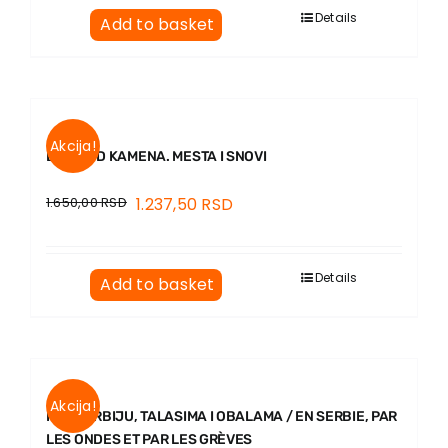
EU PROJECTS
Details
Add to basket
Contact
Akcija!
BROD OD KAMENA. MESTA I SNOVI
1.650,00
RSD
1.237,50
RSD
Details
Add to basket
Akcija!
KROZ SRBIJU, TALASIMA I OBALAMA / EN SERBIE, PAR
LES ONDES ET PAR LES GRÈVES