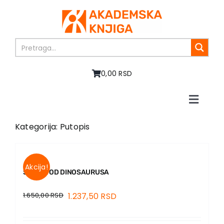
Skip
to
content
0,00 RSD
Toggle
Naviga
Home
Kategorija: Putopis
About us
Books
In preparation
Akcija!
ŠNICLA OD DINOSAURUSA
Sale
1.650,00
RSD
1.237,50
RSD
Authors
News