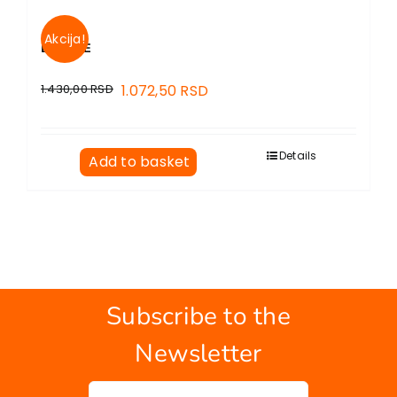
Akcija!
DRUGDE
1.430,00
RSD
1.072,50
RSD
Details
Add to basket
Subscribe to the
Newsletter