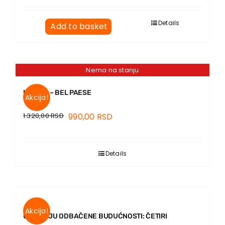
Details
Add to basket
Nema na stanju
ITALIJA – BEL PAESE
Akcija!
1.320,00
RSD
990,00
RSD
Details
Akcija!
U MUZEJU ODBAČENE BUDUĆNOSTI: ČETIRI