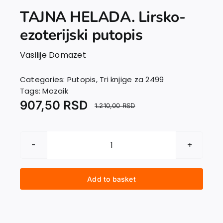
TAJNA HELADA. Lirsko-
ezoterijski putopis
Vasilije Domazet
Categories:
Putopis
,
Tri knjige za 2499
Tags:
Mozaik
907,50
RSD
1.210,00
RSD
TAJNA
HELADA.
Lirsko-
Add to basket
ezoterijski
putopis
quantity