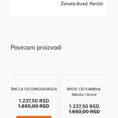
Žaneta Đukić Perišić
Povezani proizvodi
ŠNICLA OD DINOSAURUSA
BROD OD KAMENA.
F
Mesta i snovi
no
1.237,50
RSD
1.650,00
RSD
1.237,50
RSD
1.650,00
RSD