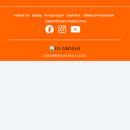
ABOUT US
BOOKS
MY ACCOUNT
CONTACT
TERMS OF PURCHASE
USER PRIVACY PROTECTION
AKADEMSKA KNJIGA © 2023