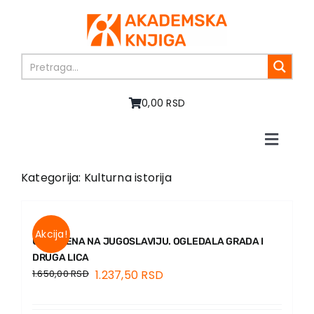
Skip
to
content
0,00 RSD
Toggle
Naviga
Home
Kategorija: Kulturna istorija
About us
Books
In preparation
Akcija!
USPOMENA NA JUGOSLAVIJU. OGLEDALA GRADA I
Sale
DRUGA LICA
1.650,00
RSD
1.237,50
RSD
Authors
News