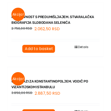
Akcija!
KNJIŽEVNOST S PREDUMIŠLJAJEM. STVARALAČKA
BIOGRAFIJA SLOBODANA SELENIĆA
2.750,00
RSD
2.062,50
RSD
Details
Add to basket
Akcija!
U POTRAZI ZA KONSTANTINOPOLJEM. VODIČ PO
VIZANTIJSKOM ISTANBULU
3.850,00
RSD
2.887,50
RSD