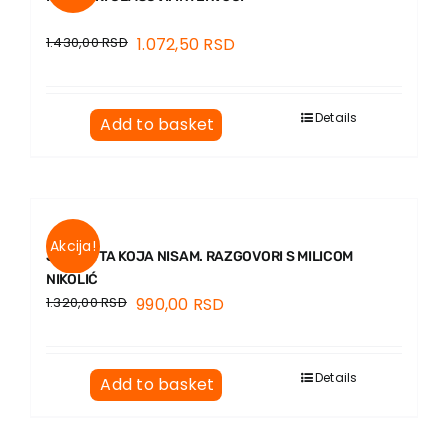
1.430,00
RSD
1.072,50
RSD
Details
Add to basket
Akcija!
JA SAM TA KOJA NISAM. RAZGOVORI S MILICOM
NIKOLIĆ
1.320,00
RSD
990,00
RSD
Details
Add to basket