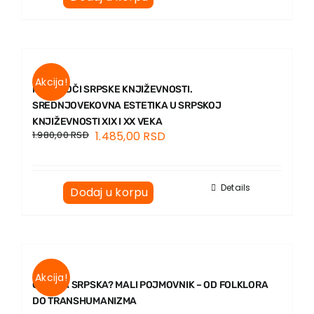
Kontakt
Akcija!
RAŠKE OČI SRPSKE KNJIŽEVNOSTI.
SREDNJOVEKOVNA ESTETIKA U SRPSKOJ
KNJIŽEVNOSTI XIX I XX VEKA
1.980,00
RSD
1.485,00
RSD
Details
Dodaj u korpu
Akcija!
GLAD, A SRPSKA? MALI POJMOVNIK – OD FOLKLORA
DO TRANSHUMANIZMA