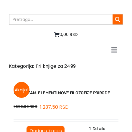
Skip
to
content
0,00 RSD
Toggle
Naviga
Početna
Kategorija: Tri knjige za 2499
O nama
Knjige
U pripremi
Akcija!
FUTURIZAM. ELEMENTI NOVE FILOZOFIJE PRIRODE
Akcija
1.650,00
RSD
1.237,50
RSD
Autori
Vesti
EU PROJEKTI
Details
Dodaj u korpu