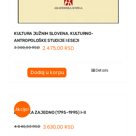
KULTURA JUŽNIH SLOVENA. KULTURNO-
ANTROPOLOŠKE STUDIJE I ESEJI
3.300,00
RSD
2.475,00
RSD
Details
Dodaj u korpu
Akcija!
DVA VEKA ZAJEDNO (1795–1995) I-II
4.840,00
RSD
3.630,00
RSD