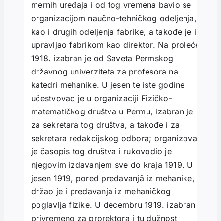
mernih uređaja i od tog vremena bavio se
organizacijom naučno-tehničkog odeljenja,
kao i drugih odeljenja fabrike, a takođe je i
upravljao fabrikom kao direktor. Na proleće
1918. izabran je od Saveta Permskog
državnog univerziteta za profesora na
katedri mehanike. U jesen te iste godine
učestvovao je u organizaciji Fizičko-
matematičkog društva u Permu, izabran je
za sekretara tog društva, a takođe i za
sekretara redakcijskog odbora; organizovao
je časopis tog društva i rukovodio je
njegovim izdavanjem sve do kraja 1919. U
jesen 1919, pored predavanjâ iz mehanike,
držao je i predavanja iz mehaničkog
poglavlja fizike. U decembru 1919. izabran je
privremeno za prorektora i tu dužnost