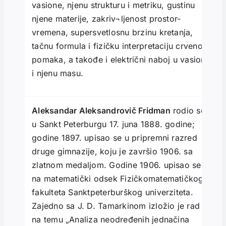
vasione, njenu strukturu i metriku, gustinu
njene materije, zakriv¬ljenost prostor-
vremena, supersvetlosnu brzinu kretanja,
tačnu formula i fizičku interpretaciju crvenog
pomaka, a takođe i električni naboj u vasioni
i njenu masu.
Aleksandar Aleksandrovič Fridman
rodio se
u Sankt Peterburgu 17. juna 1888. godine;
godine 1897. upisao se u pripremni razred
druge gimnazije, koju je završio 1906. sa
zlatnom medaljom. Godine 1906. upisao se
na matematički odsek Fizičkomatematičkog
fakulteta Sanktpeterburškog univerziteta.
Zajedno sa J. D. Tamarkinom izložio je rad
na temu „Analiza neodređenih jednačina