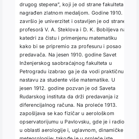
drugog stepena”, koji je od strane fakulteta
nagrađen zlatnom medaljom. Godine 1910.
završio je univerzitet i ostavljen je od strane
profesorâ V. A. Steklova i D. K. Bobiljeva na
katedri za čistu i primenjenu matematiku
kako bi se pripremio za profesuru i posao
predavača. Na jesen 1910. godine Savet
Inženjerskog saobraćajnog fakulteta u
Petrogradu izabrao ga je da vodi praktičnu
nastavu za studente više matematike. U
jesen 1912. godine pozvan je od Saveta
Rudarskog instituta da drži predavanja iz
diferencijalnog računa. Na proleće 1913.
zapošljava se kao fizičar u aerološkom
opservatorijumu u Pavlovsku, gde je i radio
u oblasti aerologije i, uglavnom, dinamičke
meteorologije; takođe je u proleće iste