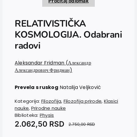
Pročitaj odlomak
RELATIVISTIČKA
KOSMOLOGIJA. Odabrani
radovi
Aleksandar Fridman (Александр
Александрович Фридман)
Prevela s ruskog
Natalija Veljković
Kategorija:
Filozofija
,
Filozofija prirode
,
Klasici
nauke
,
Prirodne nauke
Biblioteka:
Physis
2.062,50
RSD
2.750,00
RSD