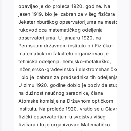
obavljao je do proleća 1920. godine. Na
jesen 1919. bio je izabran za višeg fizičara
Jekaterinburškog opservatorijuma na mesto
rukovodioca matematičkog odeljenja
opservatorijuma. U januaru 1920. na
Permskom državnom institutu pri Fizičko-
matematičkom fakultetu organizovao je
tehnička odeljenja: hemijsko-metalurško,
inženjersko-građevinsko i elektromehaničko
i bio je izabran za predsednika tih odeljenja.
U zimu 1920. godine dobio je poziv da stupi
na dužnost naučnog saradnika, člana
Atomske komisije na Državnom optičkom
institutu. Na proleće 1920. vratio se u Glavni
fizički opservatorijum u svojstvu višeg
fizičara i tu je organizovao Matematičko