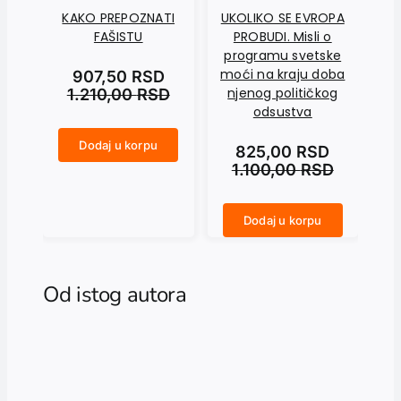
KAKO PREPOZNATI
UKOLIKO SE EVROPA
MA
FAŠISTU
PROBUDI. Misli o
programu svetske
moći na kraju doba
907,50
RSD
njenog političkog
1.210,00
RSD
odsustva
Dodaj u korpu
825,00
RSD
KAKO PREPOZNATI FAŠISTU količina
MATERIJA. Ta divna iluzija količina
1.100,00
RSD
Dodaj u korpu
UKOLIKO SE EVROPA PROBUDI. Misli o programu svetske moći na kraju doba njenog političkog odsustva količina
Od istog autora