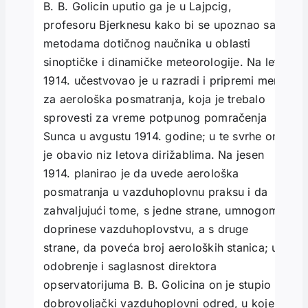
B. B. Golicin uputio ga je u Lajpcig,
profesoru Bjerknesu kako bi se upoznao sa
metodama dotičnog naučnika u oblasti
sinoptičke i dinamičke meteorologije. Na leto
1914. učestvovao je u razradi i pripremi mera
za aerološka posmatranja, koja je trebalo
sprovesti za vreme potpunog pomračenja
Sunca u avgustu 1914. godine; u te svrhe on
je obavio niz letova dirižablima. Na jesen
1914. planirao je da uvede aerološka
posmatranja u vazduhoplovnu praksu i da
zahvaljujući tome, s jedne strane, umnogome
doprinese vazduhoplovstvu, a s druge
strane, da poveća broj aeroloških stanica; uz
odobrenje i saglasnost direktora
opservatorijuma B. B. Golicina on je stupio u
dobrovoljački vazduhoplovni odred, u kojem