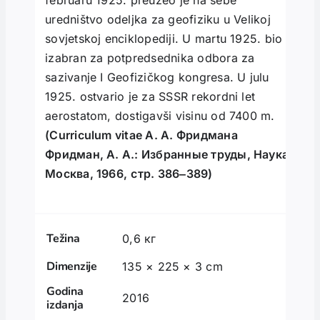
uredništvo odeljka za geofiziku u Velikoj
sovjetskoj enciklopediji. U martu 1925. bio je
izabran za potpredsednika odbora za
sazivanje I Geofizičkog kongresa. U julu
1925. ostvario je za SSSR rekordni let
aerostatom, dostigavši visinu od 7400 m.
(Curriculum vitae А. А. Фридманa
Фридман, A. А.: Избранные труды, Наука,
Москва, 1966,
стр. 386‒389)
Težina
0,6 кг
Dimenzije
135 × 225 × 3 cm
Godina
2016
izdanja