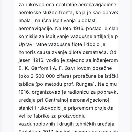
za rukovodioca centralne aeronavigacione i
aerološke službe fronta, koja je kao obavezu
imala i naučna ispitivanja u oblasti
aeronavigacije. Na leto 1916. postao je član
komisije za ispitivanje vazdušne artiljerije pri
Upravi ratne vazdušne flote i dobio je
honoris causa zvanje pilota osmatrača. Od
jeseni 1916. vodio je zajedno sa inženjerom
E. K. Garfom i A. F. Gavrilovom opsežne
(oko 2 500 000 cifara) proračune balističkih
tablica (po metodu prof. Rungea). Na zimu
1916. organizovao je radionicu za popravku
uređaja pri Centralnoj aeronavigacionoj
stanici i rukovodio je pripremom projekta
velike fabrike za proizvodnju
vazduhoplovnih i drugih tehničkih uređaja.
Početkom 1917, imajući nameru da u svojstvu