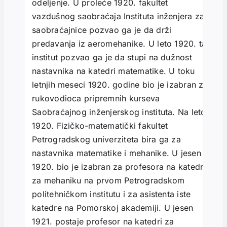
odeljenje. U proleće 1920. fakultet
vazdušnog saobraćaja Instituta inženjera za
saobraćajnice pozvao ga je da drži
predavanja iz aeromehanike. U leto 1920. taj
institut pozvao ga je da stupi na dužnost
nastavnika na katedri matematike. U toku
letnjih meseci 1920. godine bio je izabran za
rukovodioca pripremnih kurseva
Saobraćajnog inženjerskog instituta. Na leto
1920. Fizičko-matematički fakultet
Petrogradskog univerziteta bira ga za
nastavnika matematike i mehanike. U jesen
1920. bio je izabran za profesora na katedri
za mehaniku na prvom Petrogradskom
politehničkom institutu i za asistenta iste
katedre na Pomorskoj akademiji. U jesen
1921. postaje profesor na katedri za