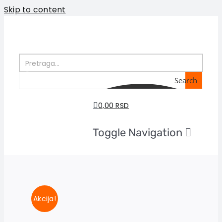
Skip to content
Search
0,00 RSD
Toggle Navigation
Početna
O nama
Knjige
U pripremi
Akcija!
Akcija