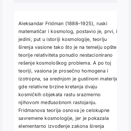
Aleksandar Fridman (1888–1925), ruski
matematičar i kosmolog, postavio je, prvi, i
jedini, put u istoriji kosmologije, teoriju
širenja vasione tako što je na temelju opšte
teorije relativiteta ponudio nestacionirano
rešenje kosmološkog problema. A po toj
teoriji, vasiona je prosečno homogena i
izotropna, sa srednjom je gustinom materije,
gde relativne brzine kretanja dvaju
kosmičkih objekata rastu srazmerno
njihovom međusobnom rastojanju.
Fridmanova teorija osnova je celokupne
savremene kosmologije, jer je pokazala
elementarno izvođenje zakona širenja