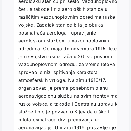
aerološku stanicu pri šestoj vazduhoplovnoj
četi, a takođe i niz aeroloških stanica u
različitim vazduhoplovnim odredima ruske
vojske. Zadatak stanice bila je obuka
posmatrača aerologa i upravljanje
aerološkom službom u vazduhoplovnim
odredima. Od maja do novembra 1915. leteo
je u svojstvu osmatrača u 26. korpusnom
vazduhoplovnom odredu, za vreme letova
sproveo je niz ispitivanja karaktera
atmosferskih vrtloga. Na zimu 1916/17.
organizovao je prema posebnom planu
aeronavigacionu službu na svim frontovima
ruske vojske, a takođe i Centralnu upravu te
službe i bio je pozvan u Kijev da u školi
pilota osmatrača drži predavanja iz
aeronavigacije. U martu 1916. postavljen je