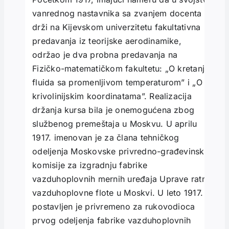
vanrednog nastavnika sa zvanjem docenta
drži na Kijevskom univerzitetu fakultativna
predavanja iz teorijske aerodinamike,
održao je dva probna predavanja na
Fizičko-matematičkom fakultetu: „O kretanju
fluida sa promenljivom temperaturom” i „O
krivolinijskim koordinatama”. Realizacija
držanja kursa bila je onemogućena zbog
službenog premeštaja u Moskvu. U aprilu
1917. imenovan je za člana tehničkog
odeljenja Moskovske privredno-građevinske
komisije za izgradnju fabrike
vazduhoplovnih mernih uređaja Uprave ratne
vazduhoplovne flote u Moskvi. U leto 1917.
postavljen je privremeno za rukovodioca
prvog odeljenja fabrike vazduhoplovnih