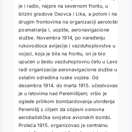
je i radio, najpre na severnom frontu, u
blizini gradova Osovca i Lika, a potom i na
drugim frontovima na organizaciji aeroloških
posmatranja i, uopšte, aeronavigacione
službe. Novembra 1914, po naređenju
rukovodioca avijacije i vazduhoplovstva u
vojsci, koja je bila na frontu, on je bio
upućen u šestu vazduhoplovnu četu u Lavov
radi organizacije aeronavigacione službe u
ostalim odredima ruske vojske. Od
decembra 1914. do marta 1915. učestvovao
je u letovima nad Peremišljem; vršio je
oglede prilikom bombardovanja utvrđenja
Peremišlj s ciljem da objasni osnovna
aerobalistička svojstva avionskih bombi.
Proleća 1915. organizovao je centralnu