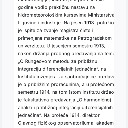
godine vodio praktičnu nastavu na
hidrometeorološkim kursevima Ministarstva
trgovine i industrije. Na jesen 1913. položio
je ispite za zvanje magistra čiste i
primenjene matematike na Petrogradskom
univerzitetu. U jesenjem semestru 1913,
nakon držanja probnog predavanja na temu
„O Rungeovom metodu za približnu
integraciju diferencijalnih jednačina”, na
Institutu inženjera za saobraćajnice predavao
je o približnim proračunima, a u prolećnom
semestru 1914. na tom istom institutu držao
je fakultativna predavanja „O harmoničnoj
analizi i približnoj integraciji diferencijalnih
jednačina”. Na proleće 1914. direktor
Glavnog fizičkog opservatorijuma, akademik