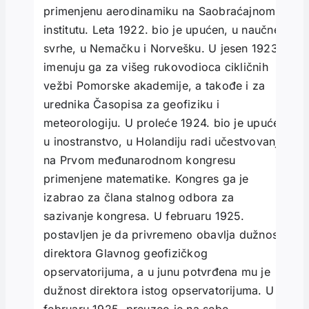
primenjenu aerodinamiku na Saobraćajnom
institutu. Leta 1922. bio je upućen, u naučne
svrhe, u Nemačku i Norvešku. U jesen 1923.
imenuju ga za višeg rukovodioca cikličnih
vežbi Pomorske akademije, a takođe i za
urednika Časopisa za geofiziku i
meteorologiju. U proleće 1924. bio je upućen
u inostranstvo, u Holandiju radi učestvovanja
na Prvom međunarodnom kongresu
primenjene matematike. Kongres ga je
izabrao za člana stalnog odbora za
sazivanje kongresa. U februaru 1925.
postavljen je da privremeno obavlja dužnost
direktora Glavnog geofizičkog
opservatorijuma, a u junu potvrđena mu je
dužnost direktora istog opservatorijuma. U
februaru 1925. preuzeo je na sebe