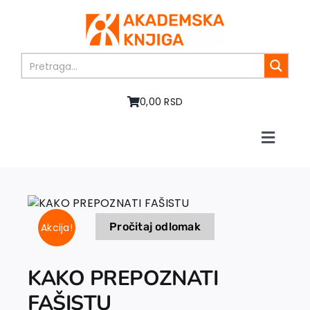
Skip
to
content
0,00 RSD
Toggle
Naviga
Početna
O nama
Knjige
Pročitaj odlomak
Akcija!
U pripremi
Akcija
Autori
KAKO PREPOZNATI
Vesti
FAŠISTU