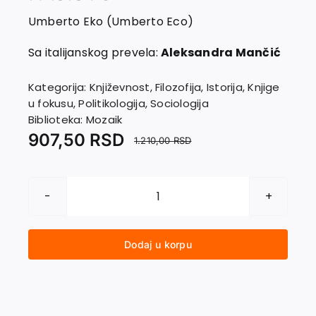
EU PROJEKTI
Umberto Eko (Umberto Eco)
Kontakt
Sa italijanskog prevela:
Aleksandra Mančić
Kategorija:
Književnost
,
Filozofija
,
Istorija
,
Knjige
u fokusu
,
Politikologija
,
Sociologija
Biblioteka:
Mozaik
907,50
RSD
1.210,00
RSD
KAKO
PREPOZNATI
FAŠISTU
Dodaj u korpu
količina