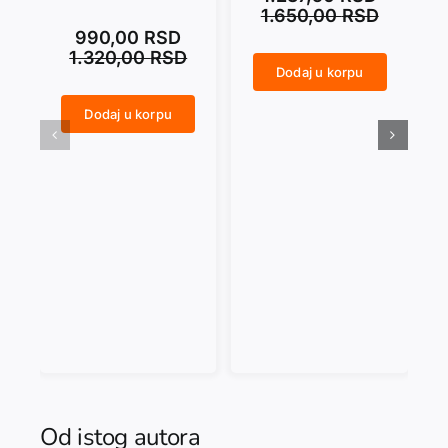
1.650,00
RSD
990,00
RSD
1.320,00
RSD
Dodaj u korpu
ANARCHY IN THE UKR količina
CRNI SEPTEMBAR količina
Dodaj u korpu
NASAMO SA MARAIJEM. Dnevničke beleške 1992–2014 količina
Od istog autora