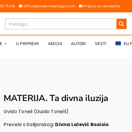
 65 71 610
office@akademskaknjiga.com
Prijava na newsletter
E
U PRIPREMI
AKCIJA
AUTORI
VESTI
EU 
MATERIJA. Ta divna iluzija
Gvido Toneli (Guido Tonelli)
Prevela s italijanskog:
Divna Lalević Bosisio