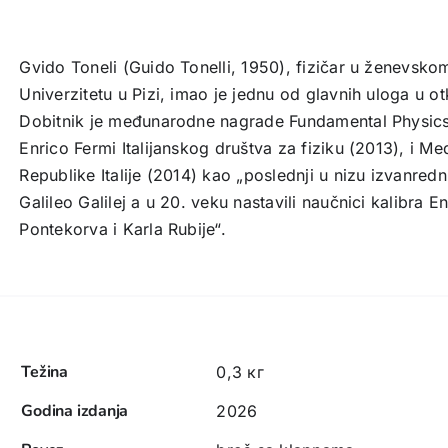
Gvido Toneli (Guido Tonelli, 1950), fizičar u ženevsk
Univerzitetu u Pizi, imao je jednu od glavnih uloga u 
Dobitnik je međunarodne nagrade Fundamental Physics
Enrico Fermi Italijanskog društva za fiziku (2013), i Me
Republike Italije (2014) kao „poslednji u nizu izvanred
Galileo Galilej a u 20. veku nastavili naučnici kalibra E
Pontekorva i Karla Rubije“.
Težina
0,3 кг
Godina izdanja
2026