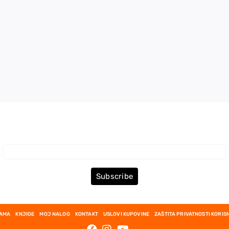
Prijava za Newsletter
Subscribe
NAMA
KNJIGE
MOJ NALOG
KONTAKT
USLOVI KUPOVINE
ZAŠTITA PRIVATNOSTI KORIS