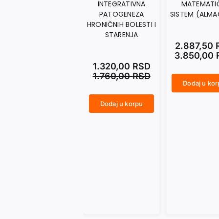
INTEGRATIVNA
MATEMATI
PATOGENEZA
SISTEM (ALMA
HRONIČNIH BOLESTI I
STARENJA
2.887,50
3.850,00
1.320,00
RSD
1.760,00
RSD
Dodaj u ko
MATEMATIČKI SISTEM (ALMAGEST) količina
Dodaj u korpu
INTEGRATIVNA PATOGENEZA HRONIČNIH BOLESTI I STARENJA količina