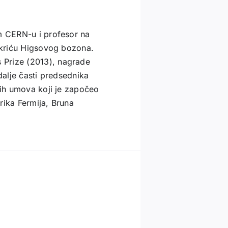
om CERN-u i profesor na
otkriću Higsovog bozona.
 Prize (2013), nagrade
dalje časti predsednika
nih umova koji je započeo
nrika Fermija, Bruna