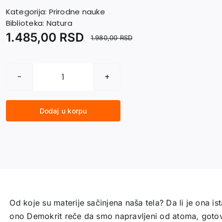
Kategorija:
Prirodne nauke
Biblioteka:
Natura
1.485,00
RSD
1.980,00
RSD
MATERIJA.
Ta
divna
Dodaj u korpu
iluzija
količina
Od koje su materije sačinjena naša tela? Da li je ona i
ono Demokrit reče da smo napravljeni od atoma, gotovo