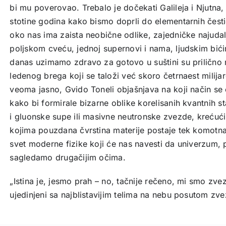
bi mu poverovao. Trebalo je dočekati Galileja i Njutna, 
stotine godina kako bismo doprli do elementarnih česti
oko nas ima zaista neobične odlike, zajedničke najuda
poljskom cveću, jednoj supernovi i nama, ljudskim bići
danas uzimamo zdravo za gotovo u suštini su prilično
ledenog brega koji se taloži već skoro četrnaest milijar
veoma jasno, Gvido Toneli objašnjava na koji način se
kako bi formirale bizarne oblike korelisanih kvantnih 
i gluonske supe ili masivne neutronske zvezde, krećuć
kojima pouzdana čvrstina materije postaje tek komotna 
svet moderne fizike koji će nas navesti da univerzum, 
sagledamo drugačijim očima.
„Istina je, jesmo prah – no, tačnije rečeno, mi smo z
ujedinjeni sa najblistavijim telima na nebu posutom zv