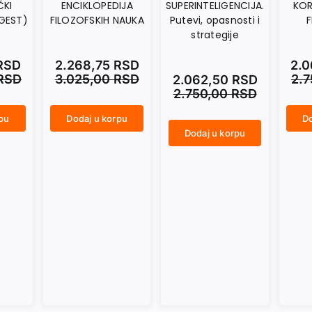
ČKI
ENCIKLOPEDIJA
SUPERINTELIGENCIJA.
KOR
GEST)
FILOZOFSKIH NAUKA
Putevi, opasnosti i
F
strategije
RSD
2.268,75
RSD
2.
RSD
3.025,00
RSD
2.
2.062,50
RSD
2.750,00
RSD
rpu
Dodaj u korpu
Do
ENCIKLOPEDIJA FILOZOFSKIH NAUKA količina
KORPUSKULARNA FILOZOFIJA količina
Dodaj u korpu
SUPERINTELIGENCIJA. Putevi, opasnosti i strategije količina