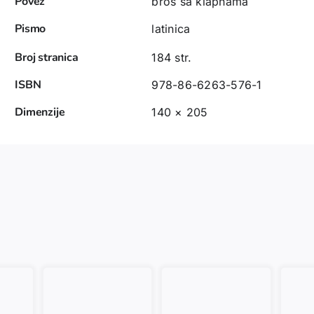
Povez
broš sa klapnama
Pismo
latinica
Broj stranica
184 str.
ISBN
978-86-6263-576-1
Dimenzije
140 × 205