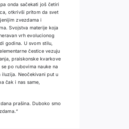
pa onda sačekati još četiri
ca, otkrivši pritom da svet
ljenijim zvezdama i
ma. Svojstva materije koja
 neravan vrh evolucionog
di godina. U svom stilu,
 elementarne čestice vezuju
stanja, praiskonske kvarkove
i se po rubovima nauke na
iluzija. Neočekivani put u
pa čak i nas same,
vezdana prašina. Duboko smo
ezdama.“