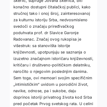
Skerlić, supruge Jovana Skerlića, biti
konačno dostupni čitalačkoj publici, kako
stručnoj tako i onoj široj, zainteresovanoj
za kulturnu istoriju Srba, nedvosmisleno
svedoči o značaju priređivačkog
poduhvata prof. dr Slavice Garonje
Radovanac. Značaj ovog rukopisa je
višestruk: sa stanovišta istorije
književnosti, upotpunjuju se saznanja o
izuzetno značajnom istoričaru književnosti,
kritičaru i društveno-političkom delatniku,
naročito o njegovim poslednjim danima.
Sem toga, ovi memoari svojim specifičnim
„intimističkim“ uvidom u porodični život,
navike, odnose, pa i sukobe, daju
doprinos istoriji privatnog života kod Srba
pred početak Prvog svetskog rata. U celini