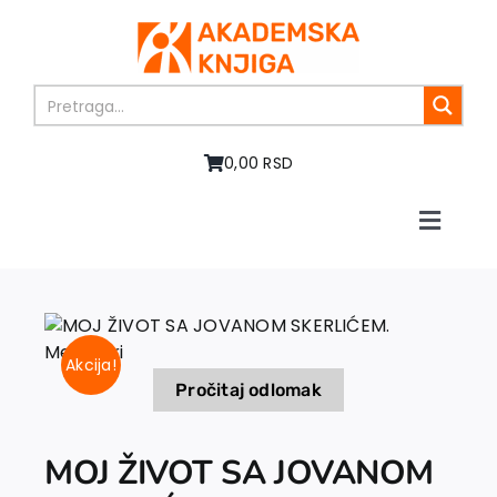
Skip
to
content
0,00 RSD
Toggle
Naviga
Početna
O nama
Knjige
Akcija!
U pripremi
Pročitaj odlomak
Akcija
Autori
MOJ ŽIVOT SA JOVANOM
Vesti