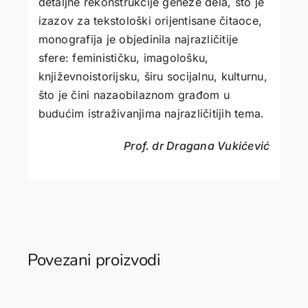
detalјne rekonstrukcije geneze dela, što je
izazov za tekstološki orijentisane čitaoce,
monografija je objedinila najrazličitije
sfere: feminističku, imagološku,
književnoistorijsku, širu socijalnu, kulturnu,
što je čini nazaobilaznom građom u
budućim istraživanjima najrazličitijih tema.
Prof. dr Dragana Vukićević
Povezani proizvodi