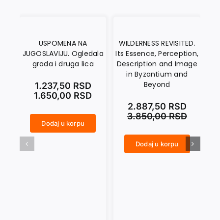
USPOMENA NA
WILDERNESS REVISITED.
L
JUGOSLAVIJU. Ogledala
Its Essence, Perception,
grada i druga lica
Description and Image
in Byzantium and
Beyond
1.237,50
RSD
1.650,00
RSD
2.887,50
RSD
3.850,00
RSD
LEKSIKON ANDRIĆEVOG SARAJEVA količina
Dodaj u korpu
USPOMENA NA JUGOSLAVIJU. Ogledala grada i druga lica količina
Dodaj u korpu
WILDERNESS REVISITED. Its Essence, Perception, Description and Image in Byzantium and Beyond količina