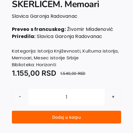
SKERLIĆEM. Memoari
EU PROJEKTI
Kontakt
Slavica Garonja Radovanac
Preveo s francuskog:
Živomir Mladenović
Priredila:
Slavica Garonja Radovanac
Kategorija:
Istorija Književnosti
,
Kulturna istorija
,
Memoari
,
Mesec istorije Srbije
Biblioteka:
Horizonti
1.155,00
RSD
1.540,00
RSD
MOJ
ŽIVOT
SA
Dodaj u korpu
JOVANOM
SKERLIĆEM.