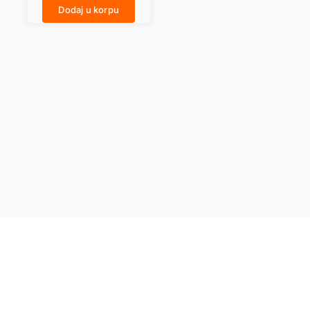
Dodaj u korpu
OD CARIGRADA DO BUDIMA količina