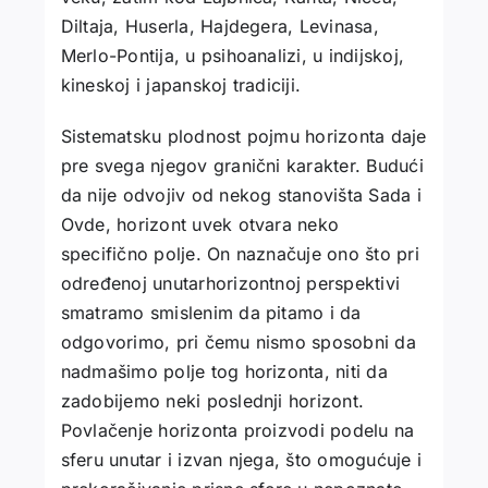
Diltaja, Huserla, Hajdegera, Levinasa,
Merlo-Pontija, u psihoanalizi, u indijskoj,
kineskoj i japanskoj tradiciji.
Sistematsku plodnost pojmu horizonta daje
pre svega njegov granični karakter. Budući
da nije odvojiv od nekog stanovišta Sada i
Ovde, horizont uvek otvara neko
specifično polje. On naznačuje ono što pri
određenoj unutarhorizontnoj perspektivi
smatramo smislenim da pitamo i da
odgovorimo, pri čemu nismo sposobni da
nadmašimo polje tog horizonta, niti da
zadobijemo neki poslednji horizont.
Povlačenje horizonta proizvodi podelu na
sferu unutar i izvan njega, što omogućuje i