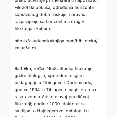
prekoračivanje prisne sfere u nepoznato.
Filozofski pokušaj određenja horizonta
sopstvenog doba iziskuje, naravno,
razjašnjenje sa horizontima drugih
filozofija i kultura.
https://akademskaknjiga.com/biblioteka/
επιμελεια/
Ralf Elm
, rođen 1958. Studije filozofije,
grčke filologije, uporedne religije i
pedagogije u Tibingenu i Dortumundu;
godine 1994. u Tibingenu magistrirao sa
raspravom o Aristotelovoj praktičnoj
filozofiji; godine 2000. doktorat sa
studijom o Hajdegerovoj ontologiji u