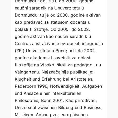
Dortmundu; od 1991. do 2000. godine
naučni saradnik na Unuverzitetu u
Dortmundu; tu je od 2000. godine aktivan
kao predavač sa statusom docenta u
oblasti filozofije. Od 2000. do 2002.
godine aktivan kao naučni saradnik u
Centru za istraživanje evropskih integracija
(ZEI) Univerziteta u Bonu; od leta 2002.
godine akademski savetnik za oblast
filozofije na Visokoj školi za pedagogiju u
Vajngartenu. Najznačajnije publikacije:
Klugheit und Erfahrung bei Aristoteles,
Paderborn 1996, Notwendigkeit, Aufgaben
und Ansäze einer interkulturellen
Philosophie, Bonn 2001. Kao priređivač:
Universität zwischen Bildung und Business.
Mit einem Anhang zur europäischen