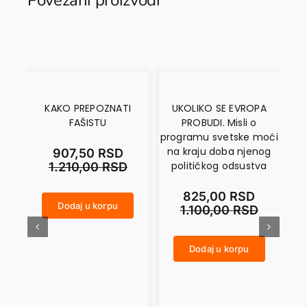
KAKO PREPOZNATI
UKOLIKO SE EVROPA
FAŠISTU
PROBUDI. Misli o
T
programu svetske moći
na kraju doba njenog
907,50
RSD
političkog odsustva
1.210,00
RSD
825,00
RSD
Dodaj u korpu
1.100,00
RSD
KAKO PREPOZNATI FAŠISTU količina
SAMOAFEKCIJA I TRANSCENDENCIJA. O osnovama Kantove teorijske filozofije količina
Dodaj u korpu
UKOLIKO SE EVROPA PROBUDI. Misli o programu svetske moći na kraju doba njenog političkog odsustva količina