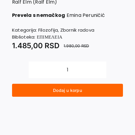
Ralf Elm (Ralf Elm)
EU PROJEKTI
Kontakt
Prevela s nemačkog
Emina Peruničić
Kategorija:
Filozofija
,
Zbornik radova
Biblioteka:
ΕΠΙΜΕΛΕΙΑ
1.485,00
RSD
1.980,00
RSD
HORIZONTI
POJMA
HORIZONT
Dodaj u korpu
količina