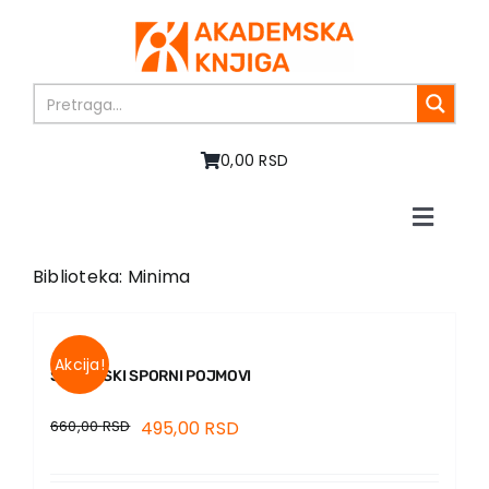
Skip
to
content
0,00 RSD
Toggle
Naviga
Home
Biblioteka: Minima
About us
Books
In preparation
Akcija!
SUŠTINSKI SPORNI POJMOVI
Sale
660,00
RSD
495,00
RSD
Authors
News