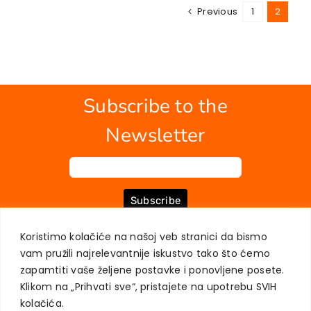
Previous
1
2
Subscribe to the
Newsletter
Subscribe
Koristimo kolačiće na našoj veb stranici da bismo
vam pružili najrelevantnije iskustvo tako što ćemo
ABOUT US
BOOKS
MY ACCOUNT
CONTACT
TERMS OF PURCHASE
zapamtiti vaše željene postavke i ponovljene posete.
USER PRIVACY PROTECTION
Klikom na „Prihvati sve“, pristajete na upotrebu SVIH
kolačića.