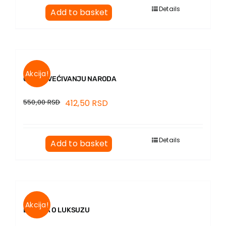
EU PROJECTS
Details
Add to basket
Contact
Akcija!
O PROSVEĆIVANJU NARODA
550,00
RSD
412,50
RSD
Details
Add to basket
Akcija!
DEBATA O LUKSUZU