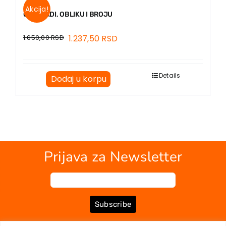
Akcija!
O MONADI, OBLIKU I BROJU
1.650,00
RSD
1.237,50
RSD
Details
Dodaj u korpu
Prijava za Newsletter
Subscribe