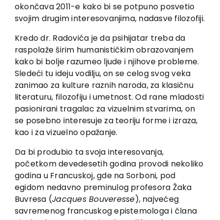
okončava 2011-e kako bi se potpuno posvetio
svojim drugim interesovanjima, nadasve filozofiji.
Kredo dr. Radovića je da psihijatar treba da
raspolaže širim humanističkim obrazovanjem
kako bi bolje razumeo ljude i njihove probleme.
Sledeći tu ideju vodilju, on se celog svog veka
zanimao za kulture raznih naroda, za klasičnu
literaturu, filozofiju i umetnost. Od rane mladosti
pasionirani tragalac za vizuelnim stvarima, on
se posebno interesuje za teoriju forme i izraza,
kao i za vizuelno opažanje.
Da bi produbio ta svoja interesovanja,
početkom devedesetih godina provodi nekoliko
godina u Francuskoj, gde na Sorboni, pod
egidom nedavno preminulog profesora Žaka
Buvresa (
Jacques Bouveresse
), najvećeg
savremenog francuskog epistemologa i člana