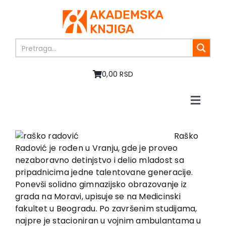
Skip
to
content
0,00 RSD
Toggle
Naviga
Početna
O nama
Raško
Radović je rođen u Vranju, gde je proveo
Knjige
nezaboravno detinjstvo i delio mladost sa
U pripremi
pripadnicima jedne talentovane generacije.
Akcija
Ponevši solidno gimnazijsko obrazovanje iz
grada na Moravi, upisuje se na Medicinski
Autori
fakultet u Beogradu. Po završenim studijama,
Vesti
najpre je stacioniran u vojnim ambulantama u