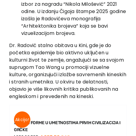
izbor za nagradu “Nikola Milošević” 2021
odine. U izdanju Čigoja štampe 2025 godine
izašla je Radovićeva monografija
“Arhitektonika brojeva” koja se bavi
vizuelizacijom brojeva.
Dr. Radović stalno obitava u Kini, gde je do
početka epidemije bio aktivno uključen u
kulturni život te zemlje, angažujući se sa svojom
suprugom Tao Wang u promociji vizuelne
kulture, organizujući izložbe savremenih kineskih
i stranih umetnika. U okviru te delatnosti,
objavio je više likovnih kritika publikovanih na
engleskom i prevedenih na kineski.
Akcija!
SISTEMI FORME U UMETNOSTIMA PRVIH CIVILIZACIJA I
GRČKE