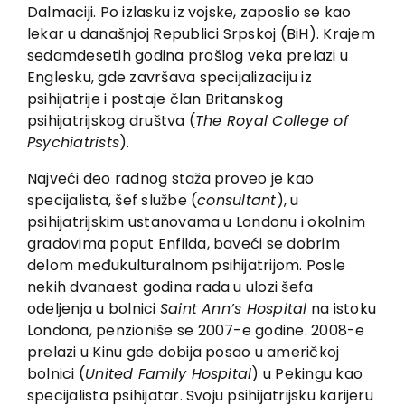
EU PROJEKTI
Dalmaciji. Po izlasku iz vojske, zaposlio se kao
lekar u današnjoj Republici Srpskoj (BiH). Krajem
Kontakt
sedamdesetih godina prošlog veka prelazi u
Englesku, gde završava specijalizaciju iz
psihijatrije i postaje član Britanskog
psihijatrijskog društva (
The Royal College of
Psychiatrists
).
Najveći deo radnog staža proveo je kao
specijalista, šef službe (
consultant
), u
psihijatrijskim ustanovama u Londonu i okolnim
gradovima poput Enfilda, baveći se dobrim
delom međukulturalnom psihijatrijom. Posle
nekih dvanaest godina rada u ulozi šefa
odeljenja u bolnici
Saint Ann
’s Hospital
na istoku
Londona, penzioniše se 2007-e godine. 2008-e
prelazi u Kinu gde dobija posao u američkoj
bolnici (
United Family Hospital
) u Pekingu kao
specijalista psihijatar. Svoju psihijatrijsku karijeru