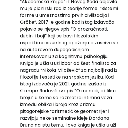
“Akademska knjiga” iz Novog Sada objavila
mu je pionirski rad iz teorije forme: “Sistemi
forme u umetnostima prvih civilizacija i
Grčke”. 2017-e godine kod istog izdavača
pojavio se njegov spis “O prozračnosti,
dubini i boji” koji se bavi filozofskim
aspektima vizuelnog opažanja a zasniva se
na autorovom dugogodišnjem
interesovanju za kognitivnu psihologiju.
Knjiga je ušla u uži izbor od šest finalista za
nagradu “Nikola Milošević” za najbolji rad iz
filozofije i estetike na srpskom jeziku. Kod
istog izdavača je 2021. godine izašao iz
štampe Radovićev spis “O monadi, obliku i
broju” u kome se razmatra intimna veza
između oblika i broja kroz prizmu
pitagorejske “aritmetičke geometrije” i
razvijaju neke seminalne ideje Đordana
Bruna na istu temu. I ova kniga je ušla u uži