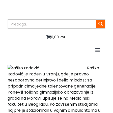
Skip
to
content
0,00 RSD
Toggle
Naviga
Početna
O nama
Raško
Radović je rođen u Vranju, gde je proveo
Knjige
nezaboravno detinjstvo i delio mladost sa
U pripremi
pripadnicima jedne talentovane generacije.
Akcija
Ponevši solidno gimnazijsko obrazovanje iz
grada na Moravi, upisuje se na Medicinski
Autori
fakultet u Beogradu. Po završenim studijama,
Vesti
najpre je stacioniran u vojnim ambulantama u