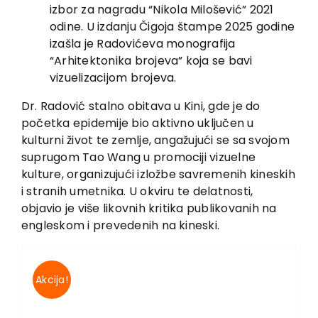
izbor za nagradu “Nikola Milošević” 2021
odine. U izdanju Čigoja štampe 2025 godine
izašla je Radovićeva monografija
“Arhitektonika brojeva” koja se bavi
vizuelizacijom brojeva.
Dr. Radović stalno obitava u Kini, gde je do
početka epidemije bio aktivno uključen u
kulturni život te zemlje, angažujući se sa svojom
suprugom Tao Wang u promociji vizuelne
kulture, organizujući izložbe savremenih kineskih
i stranih umetnika. U okviru te delatnosti,
objavio je više likovnih kritika publikovanih na
engleskom i prevedenih na kineski.
Akcija!