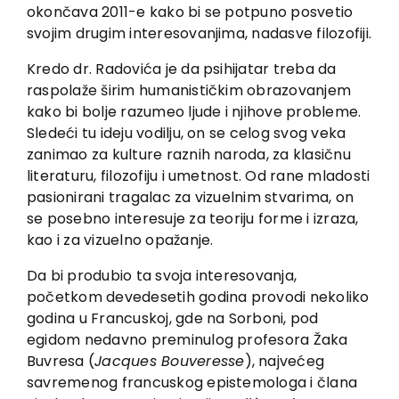
okončava 2011-e kako bi se potpuno posvetio
svojim drugim interesovanjima, nadasve filozofiji.
Kredo dr. Radovića je da psihijatar treba da
raspolaže širim humanističkim obrazovanjem
kako bi bolje razumeo ljude i njihove probleme.
Sledeći tu ideju vodilju, on se celog svog veka
zanimao za kulture raznih naroda, za klasičnu
literaturu, filozofiju i umetnost. Od rane mladosti
pasionirani tragalac za vizuelnim stvarima, on
se posebno interesuje za teoriju forme i izraza,
kao i za vizuelno opažanje.
Da bi produbio ta svoja interesovanja,
početkom devedesetih godina provodi nekoliko
godina u Francuskoj, gde na Sorboni, pod
egidom nedavno preminulog profesora Žaka
Buvresa (
Jacques Bouveresse
), najvećeg
savremenog francuskog epistemologa i člana