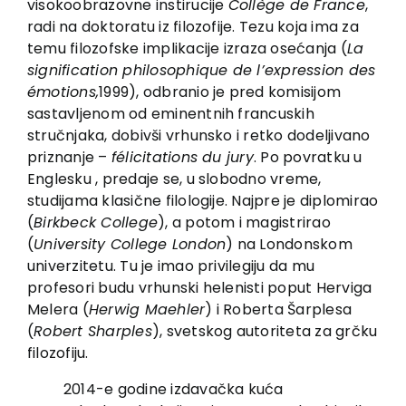
visokoobrazovne instirucije
Collège de France
,
radi na doktoratu iz filozofije. Tezu koja ima za
temu filozofske implikacije izraza osećanja (
La
signification philosophique de l
’expression des
émotions
,
1999), odbranio je pred komisijom
sastavljenom od eminentnih francuskih
stručnjaka, dobivši vrhunsko i retko dodeljivano
priznanje –
félicitations du jury
. Po povratku u
Englesku , predaje se, u slobodno vreme,
studijama klasične filologije. Najpre je diplomirao
(
Birkbeck College
), a potom i magistrirao
(
University College London
) na Londonskom
univerzitetu. Tu je imao privilegiju da mu
profesori budu vrhunski helenisti poput Herviga
Melera (
Herwig Maehler
) i Roberta Šarplesa
(
Robert Sharples
), svetskog autoriteta za grčku
filozofiju.
2014-e godine izdavačka kuća