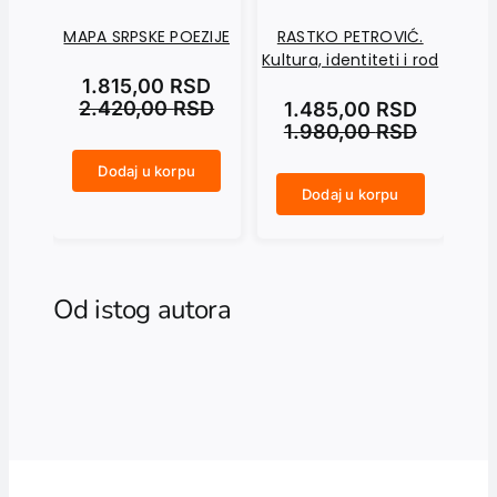
MAPA SRPSKE POEZIJE
RASTKO PETROVIĆ.
AN
Kultura, identiteti i rod
M
1.815,00
RSD
2.420,00
RSD
1.485,00
RSD
1.980,00
RSD
Dodaj u korpu
MAPA SRPSKE POEZIJE količina
Dodaj u korpu
RASTKO PETROVIĆ. Kultura, identiteti i rod količina
ANTINOMIJE DOMA U MODERNOJ IRSKOJ PRIČI količina
Od istog autora