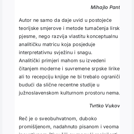
Mihajlo Pantić
Autor ne samo da daje uvid u postojeće
teorijske smjerove i metode tumačenja lirske
pjesme, nego razvija vlastitu konceptualnu i
analitičku matricu koja posjeduje
interpretativnu svježinu i snagu.
Analitički primjeri mahom su izvedeni
čitanjem moderne i suvremene srpske lirike,
ali to recepciju knjige ne bi trebalo ograničiti
budući da slične recentne studije u
južnoslavenskom kulturnom prostoru nema.
Tvrtko Vuković
Reč je o sveobuhvatnom, duboko
promišljenom, nadahnuto pisanom i veoma