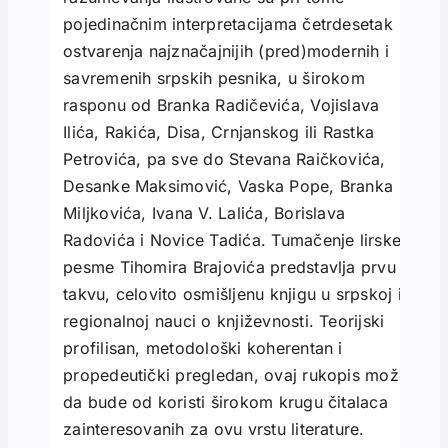
pojedinačnim interpretacijama četrdesetak
ostvarenja najznačajnijih (pred)modernih i
savremenih srpskih pesnika, u širokom
rasponu od Branka Radičevića, Vojislava
Ilića, Rakića, Disa, Crnjanskog ili Rastka
Petrovića, pa sve do Stevana Raičkovića,
Desanke Maksimović, Vaska Pope, Branka
Miljkovića, Ivana V. Lalića, Borislava
Radovića i Novice Tadića. Tumačenje lirske
pesme Tihomira Brajovića predstavlja prvu
takvu, celovito osmišljenu knjigu u srpskoj i
regionalnoj nauci o književnosti. Teorijski
profilisan, metodološki koherentan i
propedeutički pregledan, ovaj rukopis može
da bude od koristi širokom krugu čitalaca
zainteresovanih za ovu vrstu literature.