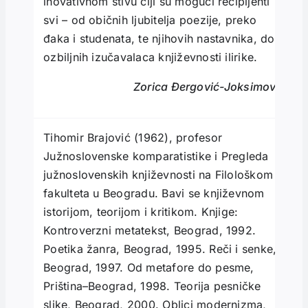
inovativnom štivu čiji su mogući recipijenti
svi – od običnih ljubitelja poezije, preko
đaka i studenata, te njihovih nastavnika, do
ozbiljnih izučavalaca književnosti ilirike.
Zorica Đergović-Joksimović
Tihomir Brajović (1962), profesor
Južnoslovenske komparatistike i Pregleda
južnoslovenskih književnosti na Filološkom
fakulteta u Beogradu. Bavi se književnom
istorijom, teorijom i kritikom. Knjige:
Kontroverzni metatekst, Beograd, 1992.
Poetika žanra, Beograd, 1995. Reči i senke,
Beograd, 1997. Od metafore do pesme,
Priština–Beograd, 1998. Teorija pesničke
slike, Beograd, 2000. Oblici modernizma,