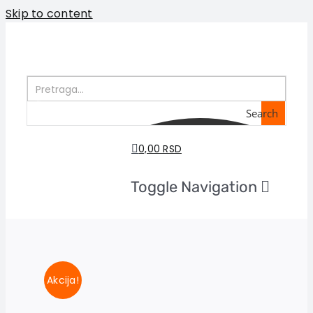
Skip to content
Search
0,00 RSD
Toggle Navigation
Početna
O nama
Knjige
U pripremi
Akcija!
Akcija