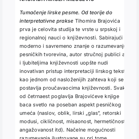
Tumačenje lirske pesme. Od teorije do
interpretativne prakse
Tihomira Brajovića
prva je celovita studija te vrste u srpskoj i
regionalnoj nauci o književnosti. Sabirajući
moderno i savremeno znanje o razumevanju
pesničkih tvorevina, autor stručnoj publici ali
i ljubiteljima književnosti uopšte nudi
inovativan pristup interpretaciji lirskog teksta
kao jednom od nasloženijih zahteva koji se
postavlja proučavaocima književnosti. Svako
od četrnaest poglavlja Brajovićeve knjige
baca svetlo na poseban aspekt pesničkog
umeća (naslov, oblik, lirski „glas”, retorski
modusi, cikličnost, misaonost, hermetičnost,
angažovanost itd). Načelne mogućnosti
razumevanja ilustrovane su pri tome