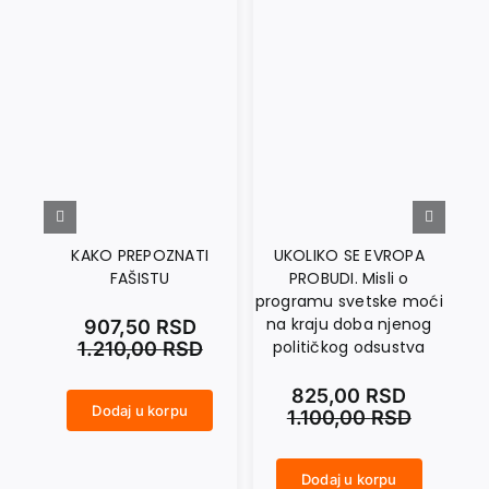
KAKO PREPOZNATI
UKOLIKO SE EVROPA
FAŠISTU
PROBUDI. Misli o
T
programu svetske moći
na kraju doba njenog
907,50
RSD
političkog odsustva
1.210,00
RSD
825,00
RSD
Dodaj u korpu
1.100,00
RSD
KAKO PREPOZNATI FAŠISTU količina
SAMOAFEKCIJA I TRANSCENDENCIJA. O osnovama Kantove teorijske filozofije količina
Dodaj u korpu
UKOLIKO SE EVROPA PROBUDI. Misli o programu svetske moći na kraju doba njenog političkog odsustva količina