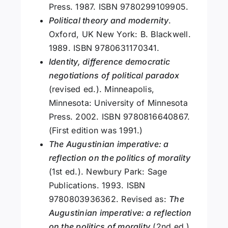
Press. 1987. ISBN 9780299109905.
Political theory and modernity
.
Oxford, UK New York: B. Blackwell.
1989. ISBN 9780631170341.
Identity, difference democratic
negotiations of political paradox
(revised ed.). Minneapolis,
Minnesota: University of Minnesota
Press. 2002. ISBN 9780816640867.
(First edition was 1991.)
The Augustinian imperative: a
reflection on the politics of morality
(1st ed.). Newbury Park: Sage
Publications. 1993. ISBN
9780803936362. Revised as:
The
Augustinian imperative: a reflection
on the politics of morality
(2nd ed.).