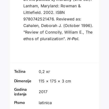
Lanham, Maryland: Rowman &
Littlefield. 2002. ISBN
9780742521476. Reviewed as:
Cahalen, Deborah J. (October 1996).
"Review of Connolly, William E., The
ethos of pluralization".
H-Pol
.
Težina
0,2 кг
Dimenzije
115 × 175 × 3 cm
Godina
2017
izdanja
Pismo
latinica