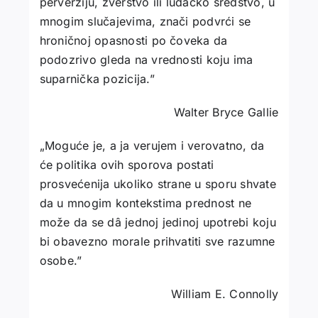
perver­ziju, zverstvo ili ludačko sredstvo, u
mnogim slu­čajevima, znači podvrći se
hroničnoj opasnosti po čoveka da
podozrivo gleda na vrednosti koju ima
suparnička pozicija.”
Walter Bryce Gallie
„Moguće je, a ja verujem i verovatno, da
će politika ovih sporova postati
prosvećenija ukoliko strane u sporu shva­te
da u mnogim kontekstima prednost ne
može da se dâ jednoj jedinoj upotrebi koju
bi obavezno morale prihvatiti sve razumne
osobe.”
William E. Connolly