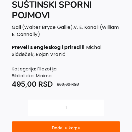
SUŠTINSKI SPORNI
POJMOVI
Gali (Walter Bryce Gallie)
,
V. E. Konoli (William
E. Connolly)
Preveli s engleskog i priredili
Michal
Sládeček, Bojan Vranić
Kategorija:
Filozofija
Biblioteka:
Minima
495,00
RSD
660,00
RSD
SUŠTINSKI
SPORNI
POJMOVI
Dodaj u korpu
količina