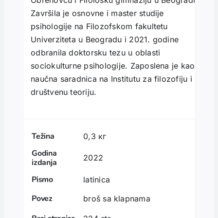
Završila je osnovne i master studije
psihologije na Filozofskom fakultetu
Univerziteta u Beogradu i 2021. go­dine
odbranila doktorsku tezu u oblasti
sociokulturne psi­hologije. Zaposlena je kao
naučna saradnica na Institutu za filozofiju i
društvenu teoriju.
Težina
0,3 кг
Godina
2022
izdanja
Pismo
latinica
Povez
broš sa klapnama