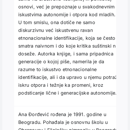
osnovi, već je prepoznaje u svakodnevnim
iskustvima autonomije i otpora kod mladih.
U tom smislu, ona dotiče ne samo
diskurzivnu već iskustvenu ravan
etnonacionalne identifikacije, koja se često
smatra naivnom i do koje kritika suštinski ne
doseže. Autorka knjige, i sama pripadnica
generacije o kojoj piše, namerila je da
razume to iskustvo etnonacionalne
identifikacije, ali i da upravo u njemu potraži
iskru otpora i težnje ka promeni, kroz
podsticanje lične i generacijske autonomije.
Ana Đorđević rođena je 1991. godine u
Beogradu. Po­hađala je osnovnu školu u
Obrenovcu i Filološku gimnaziju u Beogradu.