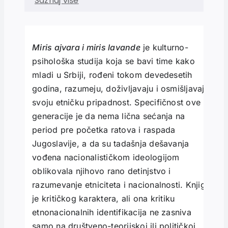
Saznaj više
Miris ajvara i miris lavande
je kulturno-
psihološka studija koja se bavi time kako
mladi u Srbiji, rođeni tokom devedesetih
godina, razumeju, doživljavaju i osmišljavaju
svoju etničku pripadnost. Specifičnost ove
generacije je da nema lična sećanja na
period pre početka ratova i raspada
Jugoslavije, a da su tadašnja dešavanja
vođena nacionalističkom ideologijom
oblikovala njihovo rano detinjstvo i
razumevanje etniciteta i nacionalnosti. Knjiga
je kritičkog karaktera, ali ona kritiku
etnonacionalnih identifikacija ne zasniva
samo na društveno-teorijskoj ili političkoj