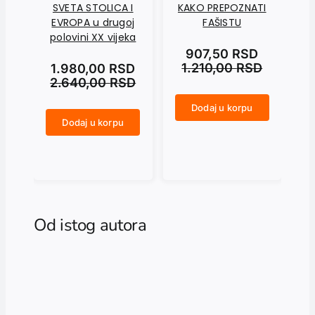
SVETA STOLICA I
KAKO PREPOZNATI
U 
EVROPA u drugoj
FAŠISTU
polovini XX vijeka
Kr
907,50
RSD
1.210,00
RSD
1.980,00
RSD
2.640,00
RSD
Dodaj u korpu
KAKO PREPOZNATI FAŠISTU količina
Dodaj u korpu
SVETA STOLICA I EVROPA u drugoj polovini XX vijeka količina
U ZORU REVOLUCIJE. Marksističko obrazovanje u Kraljevini Jugoslaviji količina
Od istog autora