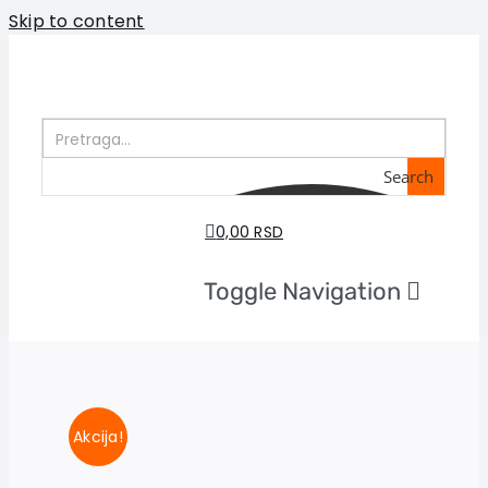
Skip to content
Search
0,00 RSD
Toggle Navigation
Početna
O nama
Knjige
U pripremi
Akcija!
Akcija