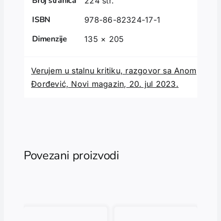
Broj stranica
224 str.
ISBN
978-86-82324-17-1
Dimenzije
135 × 205
Verujem u stalnu kritiku, razgovor sa Anom
Đorđević, Novi magazin, 20. jul 2023.
Povezani proizvodi