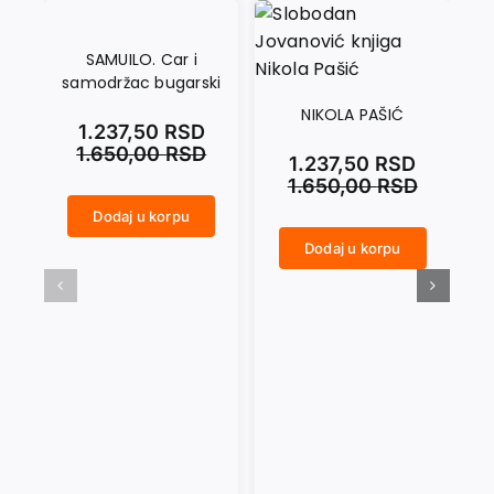
SAMUILO. Car i
samodržac bugarski
NIKOLA PAŠIĆ
1.237,50
RSD
1.650,00
RSD
1.237,50
RSD
1.650,00
RSD
Dodaj u korpu
SAMUILO. Car i samodržac bugarski količina
KAKO PREPOZNATI FAŠISTU količina
Dodaj u korpu
NIKOLA PAŠIĆ količina