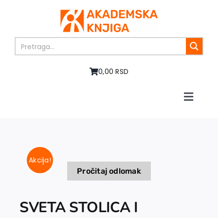
Skip
to
content
0,00 RSD
Toggle
Naviga
Početna
O nama
Knjige
Akcija!
U pripremi
Pročitaj odlomak
Akcija
Autori
SVETA STOLICA I
Vesti