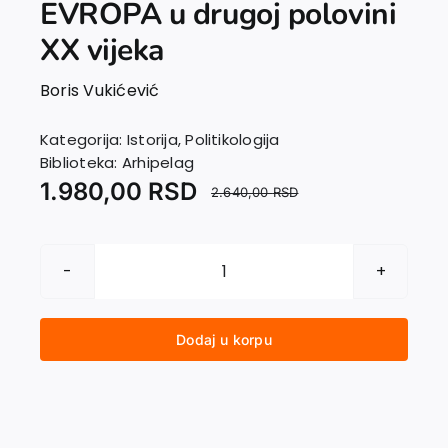
EVROPA u drugoj polovini
EU PROJEKTI
Kontakt
XX vijeka
Boris Vukićević
Kategorija:
Istorija
,
Politikologija
Biblioteka:
Arhipelag
1.980,00
RSD
2.640,00
RSD
SVETA
STOLICA
I
Dodaj u korpu
EVROPA
u
drugoj
polovini