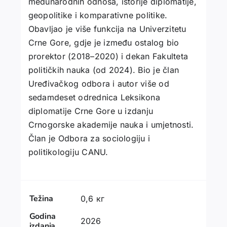
međunarodnih odnosa, istorije diplomatije,
geopolitike i komparativne politike.
Obavljao je više funkcija na Univerzitetu
Crne Gore, gdje je između ostalog bio
prorektor (2018–2020) i dekan Fakulteta
političkih nauka (od 2024). Bio je član
Uređivačkog odbora i autor više od
sedamdeset odrednica Leksikona
diplomatije Crne Gore u izdanju
Crnogorske akademije nauka i umjetnosti.
Član je Odbora za sociologiju i
politikologiju CANU.
Težina
0,6 кг
Godina
2026
izdanja