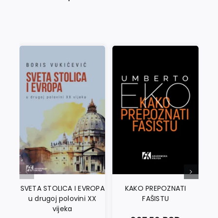
SVETA STOLICA I EVROPA
KAKO PREPOZNATI
u drugoj polovini XX
FAŠISTU
vijeka
obr