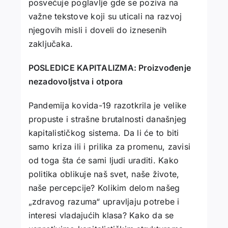
posvećuje poglavlje gde se poziva na
važne tekstove koji su uticali na razvoj
njegovih misli i doveli do iznesenih
zaključaka.
POSLEDICE KAPITALIZMA: Proizvođenje
nezadovoljstva i otpora
Pandemija kovida-19 razotkrila je velike
propuste i strašne brutalnosti današnjeg
kapitalističkog sistema. Da li će to biti
samo kriza ili i prilika za promenu, zavisi
od toga šta će sami ljudi uraditi. Kako
politika oblikuje naš svet, naše živote,
naše percepcije? Kolikim delom našeg
„zdravog razuma“ upravljaju potrebe i
interesi vladajućih klasa? Kako da se