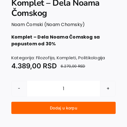
Komplet – Dela Noama
Čomskog
Noam Čomski (Noam Chomsky)
Komplet – Dela Noama Čomskog sa
popustom od 30%
Kategorija:
Filozofija
,
Kompleti
,
Politikologija
4.389,00
RSD
6.270,00
RSD
Komplet
-
Dela
Dodaj u korpu
Noama
Čomskog
količina