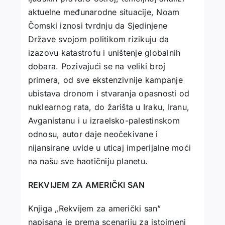
aktuelne međunarodne situacije, Noam
Čomski iznosi tvrdnju da Sjedinjene
Države svojom politikom rizikuju da
izazovu katastrofu i uništenje globalnih
dobara. Pozivajući se na veliki broj
primera, od sve ekstenzivnije kampanje
ubistava dronom i stvaranja opasnosti od
nuklearnog rata, do žarišta u Iraku, Iranu,
Avganistanu i u izraelsko-palestinskom
odnosu, autor daje neočekivane i
nijansirane uvide u uticaj imperijalne moći
na našu sve haotičniju planetu.
REKVIJEM ZA AMERIČKI SAN
Knjiga „Rekvijem za američki san”
napisana je prema scenariju za istoimeni