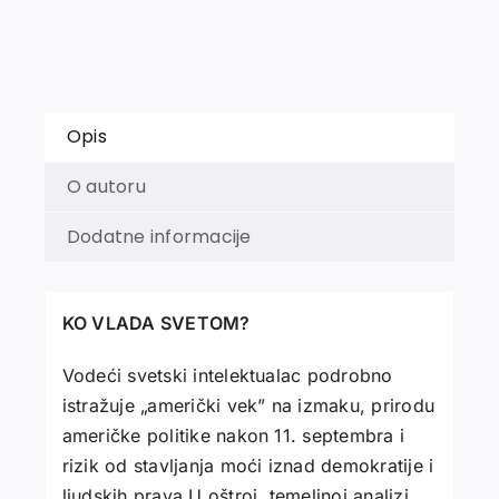
Opis
O autoru
Dodatne informacije
KO VLADA SVETOM?
Vodeći svetski intelektualac podrobno
istražuje „američki vek” na izmaku, prirodu
američke politike nakon 11. septembra i
rizik od stavljanja moći iznad demokratije i
ljudskih prava.U oštroj, temeljnoj analizi