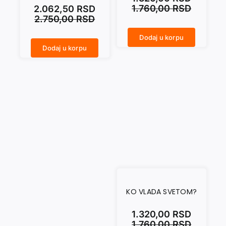
1.760,00
RSD
2.062,50
RSD
2.750,00
RSD
Dodaj u korpu
REKVIJEM ZA AMERIČKI SAN količina
Dodaj u korpu
POSLEDICE KAPITALIZMA: Proizvođenje nezadovoljstva i otpora količina
KO VLADA SVETOM?
1.320,00
RSD
1.760,00
RSD