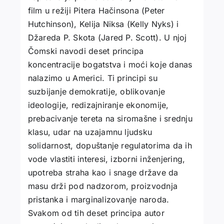
film u režiji Pitera Hačinsona (Peter
Hutchinson), Kelija Niksa (Kelly Nyks) i
Džareda P. Skota (Jared P. Scott). U njoj
Čomski navodi deset principa
koncentracije bogatstva i moći koje danas
nalazimo u Americi. Ti principi su
suzbijanje demokratije, oblikovanje
ideologije, redizajniranje ekonomije,
prebacivanje tereta na siromašne i srednju
klasu, udar na uzajamnu ljudsku
solidarnost, dopuštanje regulatorima da ih
vode vlastiti interesi, izborni inženjering,
upotreba straha kao i snage države da
masu drži pod nadzorom, proizvodnja
pristanka i marginalizovanje naroda.
Svakom od tih deset principa autor