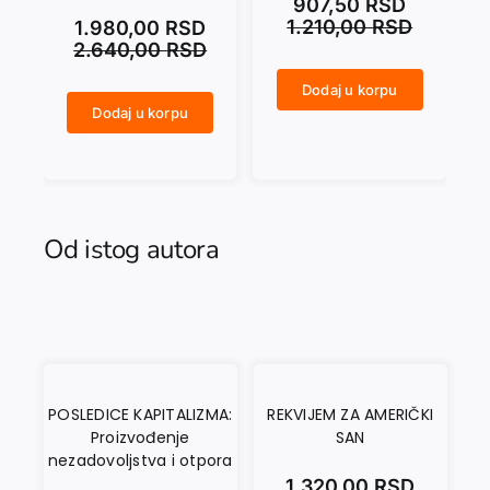
907,50
RSD
1.210,00
RSD
1.980,00
RSD
2.640,00
RSD
Dodaj u korpu
KAKO PREPOZNATI FAŠISTU količina
Dodaj u korpu
SVETA STOLICA I EVROPA u drugoj polovini XX vijeka količina
U ZORU REVOLUCIJE. Marksističko obrazovanje u Kraljevini Jugoslaviji količina
Od istog autora
POSLEDICE KAPITALIZMA:
REKVIJEM ZA AMERIČKI
Proizvođenje
SAN
nezadovoljstva i otpora
1.320,00
RSD