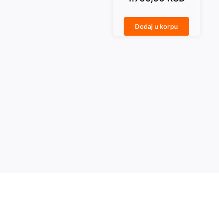
Dodaj u korpu
KO VLADA SVETOM? količina