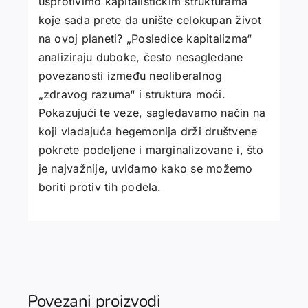
usprotivimo kapitalističkim strukturama
koje sada prete da unište celokupan život
na ovoj planeti? „Posledice kapitalizma“
analiziraju duboke, često nesagledane
povezanosti između neoliberalnog
„zdravog razuma“ i struktura moći.
Pokazujući te veze, sagledavamo način na
koji vladajuća hegemonija drži društvene
pokrete podeljene i marginalizovane i, što
je najvažnije, uviđamo kako se možemo
boriti protiv tih podela.
Povezani proizvodi