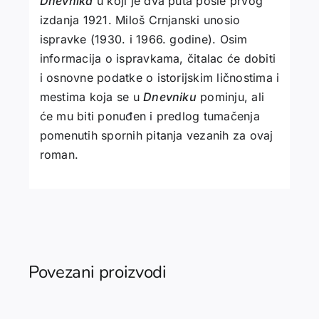
Dnevnika
u koji je dva puta posle prvog
izdanja 1921. Miloš Crnjanski unosio
ispravke (1930. i 1966. godine). Osim
informacija o ispravkama, čitalac će dobiti
i osnovne podatke o istorijskim ličnostima i
mestima koja se u
Dnevniku
pominju, ali
će mu biti ponuđen i predlog tumačenja
pomenutih spornih pitanja vezanih za ovaj
roman.
Povezani proizvodi