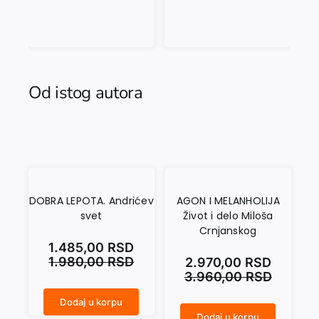
Od istog autora
DOBRA LEPOTA. Andrićev
AGON I MELANHOLIJA
svet
Život i delo Miloša
Crnjanskog
1.485,00
RSD
1.980,00
RSD
2.970,00
RSD
3.960,00
RSD
Dodaj u korpu
DOBRA LEPOTA. Andrićev svet količina
Dodaj u korpu
AGON I MELANHOLIJA Život i delo Miloša Crnjanskog količina