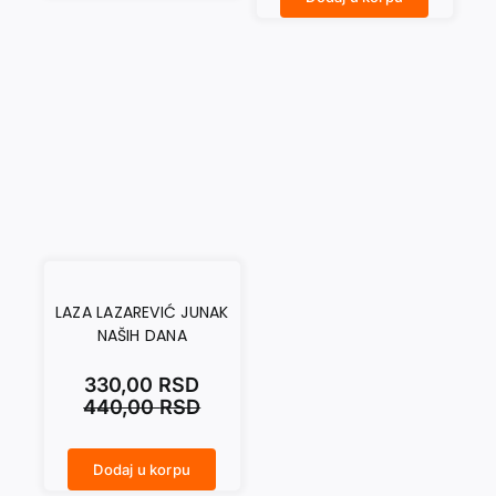
LAZA LAZAREVIĆ JUNAK
NAŠIH DANA
330,00
RSD
440,00
RSD
Dodaj u korpu
LAZA LAZAREVIĆ JUNAK NAŠIH DANA količina