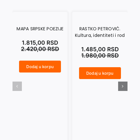
MAPA SRPSKE POEZIJE
RASTKO PETROVIĆ.
A
Kultura, identiteti i rod
MO
1.815,00
RSD
2.420,00
RSD
1.485,00
RSD
1.980,00
RSD
Dodaj u korpu
MAPA SRPSKE POEZIJE količina
Dodaj u korpu
RASTKO PETROVIĆ. Kultura, identiteti i rod količina
ANTINOMIJE DOMA U MODERNOJ IRSKOJ PRIČI količina