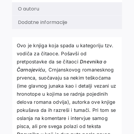
O autoru
Dodatne informacije
Ovo je knjiga koja spada u kategoriju tzv.
vodiča za čitaoce. Pošavši od
pretpostavke da se čitaoci
Dnevnika o
Čarnojeviću
, Crnjanskovog romanesknog
prvenca, suočavaju sa nekim teškoćama
(ime glavnog junaka kao i detalji vezani uz
hronotope u kojima se radnja pojedinih
delova romana odvija), autorka ove knjige
pokušava da ih razreši i tumači. Pri tom se
oslanja na komentare i intervjue samog
pisca, ali pre svega polazi od teksta