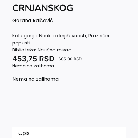
EU PROJEKTI
CRNJANSKOG
Kontakt
Gorana Raičević
Kategorija:
Nauka o književnosti
,
Praznični
popusti
Biblioteka:
Naučna misao
453,75
RSD
605,00
RSD
Nema na zalihama
Nema na zalihama
Opis