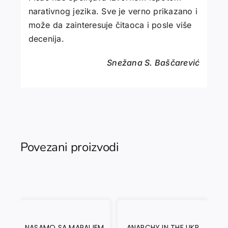
narativnog jezika. Sve je verno prikazano i
može da zainteresuje čitaoca i posle više
decenija.
Snežana S. Baščarević
Povezani proizvodi
NASAMO SA MARAIJEM.
ANARCHY IN THE UKR