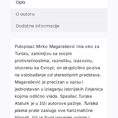
Opis
O autoru
Dodatne informacije
Putopisac Mirko Magarašević ima oko za
Tursku, zanimljivu sa svojim
protivrečnostima, raznoliku, izazovnu,
otvorenu ka Evropi; on eksplicitno poziva
na oslobađanje od stereotipnih predstava.
Magarašević je precizan u opisu i
jednostavan u izlaganju istorijskih činjenica
kojima odlično vlada. Spasilac Turske
Ataturk je u žiži autorove pažnje.
Turska
pisma
prate zasluge ove harizmatične
ličnosti, čiji je život ispunjen vojnim i