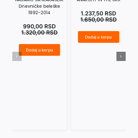
Dnevničke beleške
1992–2014
1.237,50
RSD
1.650,00
RSD
990,00
RSD
1.320,00
RSD
Dodaj u korpu
ANARCHY IN THE UKR količina
CRNI SEPTEMBAR količina
Dodaj u korpu
NASAMO SA MARAIJEM. Dnevničke beleške 1992–2014 količina