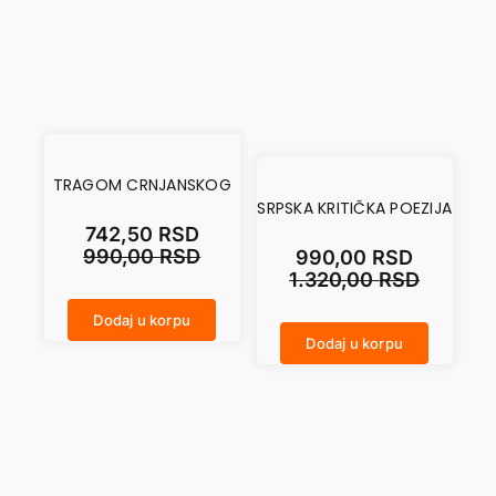
TRAGOM CRNJANSKOG
SRPSKA KRITIČKA POEZIJA
742,50
RSD
990,00
RSD
990,00
RSD
1.320,00
RSD
Dodaj u korpu
TRAGOM CRNJANSKOG količina
Dodaj u korpu
SRPSKA KRITIČKA POEZIJA količina