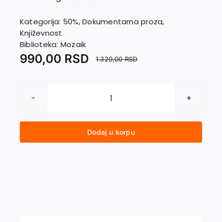
EU PROJEKTI
Kontakt
Kategorija:
50%
,
Dokumentarna proza
,
Književnost
Biblioteka:
Mozaik
990,00
RSD
1.320,00
RSD
I
NOVA
TURSKA
Dodaj u korpu
PISMA
količina