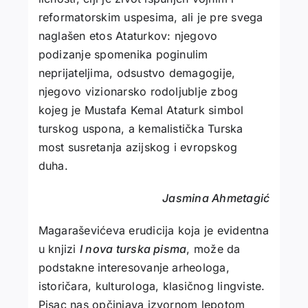
reformatorskim uspesima, ali je pre svega
naglašen etos Ataturkov: njegovo
podizanje spomenika poginulim
neprijateljima, odsustvo demagogije,
njegovo vizionarsko rodoljublje zbog
kojeg je Mustafa Kemal Ataturk simbol
turskog uspona, a kemalistička Turska
most susretanja azijskog i evropskog
duha.
Jasmina Ahmetagić
Magaraševićeva erudicija koja je evidentna
u knjizi
I nova turska pisma
, može da
podstakne interesovanje arheologa,
istoričara, kulturologa, klasičnog lingviste.
Pisac nas opčinjava izvornom lepotom