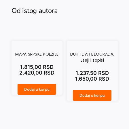
Od istog autora
MAPA SRPSKE POEZIJE
DUH I DAH BEOGRADA.
Eseji i zapisi
1.815,00
RSD
2.420,00
RSD
1.237,50
RSD
1.650,00
RSD
Dodaj u korpu
MAPA SRPSKE POEZIJE količina
Dodaj u korpu
DUH I DAH BEOGRADA. Eseji i zapisi količina