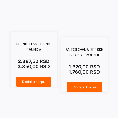
PESNIČKI SVET EZRE
PAUNDA
ANTOLOGIJA SRPSKE
EROTSKE POEZIJE
2.887,50
RSD
3.850,00
RSD
1.320,00
RSD
1.760,00
RSD
Dodaj u korpu
PESNIČKI SVET EZRE PAUNDA količina
Dodaj u korpu
ANTOLOGIJA SRPSKE EROTSKE POEZIJE količina