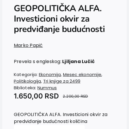
GEOPOLITIČKA ALFA.
Investicioni okvir za
predviđanje budućnosti
Marko Papić
Prevela s engleskog:
Ljiljana Lučić
Kategorija:
Ekonomija
,
Mesec ekonomije
,
Politikologija
,
Tri knjige za 2499
Biblioteka:
Nummus
1.650,00
RSD
2.200,00
RSD
GEOPOLITIČKA ALFA. Investicioni okvir za
predviđanje budućnosti količina