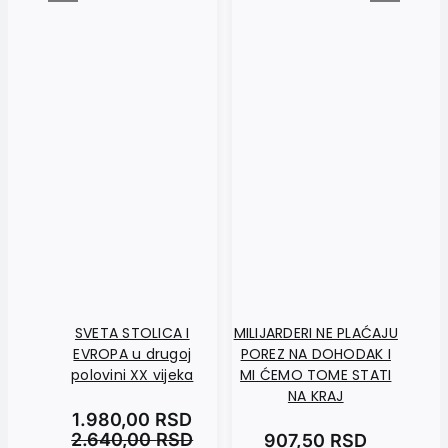
SVETA STOLICA I
MILIJARDERI NE PLAĆAJU
K
EVROPA u drugoj
POREZ NA DOHODAK I
polovini XX vijeka
MI ĆEMO TOME STATI
NA KRAJ
1.980,00
RSD
2.640,00
RSD
907,50
RSD