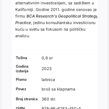
alternativnim investiranjem, sa sedištem u
Kaliforniji. Godine 2011. godine osnovao je
firmu
BCA
Research’s Geopolitical Strategy
Practice
, jedinu konsultantsku investicionu
kuću u svetu sa fokusom na političku
analizu.
Težina
0,6 кг
Godina
2023
izdanja
Pismo
latinica
Povez
broš sa klapnama
Broj stranica
360 str.
ISBN
978-86-6263-450-4