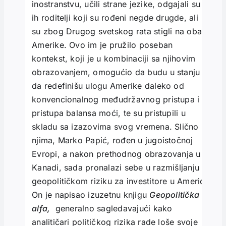
inostranstvu, učili strane jezike, odgajali su
ih roditelji koji su rođeni negde drugde, ali
su zbog Drugog svetskog rata stigli na obale
Amerike. Ovo im je pružilo poseban
kontekst, koji je u kombinaciji sa njihovim
obrazovanjem, omogućio da budu u stanju
da redefinišu ulogu Amerike daleko od
konvencionalnog međudržavnog pristupa i
pristupa balansa moći, te su pristupili u
skladu sa izazovima svog vremena. Slično
njima, Marko Papić, rođen u jugoistočnoj
Evropi, a nakon prethodnog obrazovanja u
Kanadi, sada pronalazi sebe u razmišljanju o
geopolitičkom riziku za investitore u Americi.
On je napisao izuzetnu knjigu
Geopolitička
alfa,
generalno sagledavajući kako
analitičari političkog rizika rade loše svoje