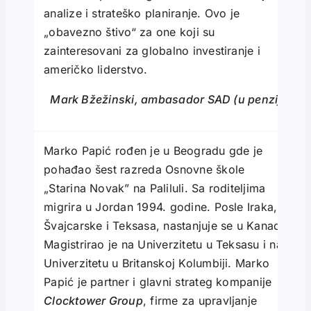
analize i strateško planiranje. Ovo je
„obavezno štivo“ za one koji su
zainteresovani za globalno investiranje i
američko liderstvo.
Mark Bžežinski, ambasador SAD (u penziji)
Marko Papić rođen je u Beogradu gde je
pohađao šest razreda Osnovne škole
„Starina Novak” na Paliluli. Sa roditeljima
migrira u Jordan 1994. godine. Posle Iraka,
Švajcarske i Teksasa, nastanjuje se u Kanadi.
Magistrirao je na Univerzitetu u Teksasu i na
Univerzitetu u Britanskoj Kolumbiji. Marko
Papić je partner i glavni strateg kompanije
Clocktower Group
, firme za upravljanje