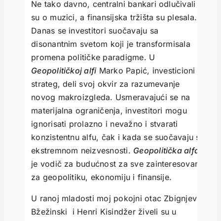
Ne tako davno, centralni bankari odlučivali
su o muzici, a finansijska tržišta su plesala.
Danas se investitori suočavaju sa
disonantnim svetom koji je transformisala
promena političke paradigme. U
Geopolitičkoj alfi
Marko Papić, investicioni
strateg, deli svoj okvir za razumevanje
novog makroizgleda. Usmeravajući se na
materijalna ograničenja, investitori mogu
ignorisati prolazno i nevažno i stvarati
konzistentnu alfu, čak i kada se suočavaju sa
ekstremnom neizvesnosti.
Geopolitička alfa
je vodič za budućnost za sve zainteresovane
za geopolitiku, ekonomiju i finansije.
U ranoj mladosti moj pokojni otac Zbignjev
Bžežinski i Henri Kisindžer živeli su u