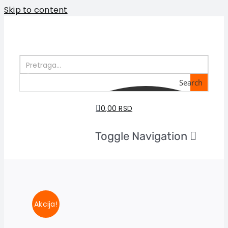
Skip to content
Search
0,00 RSD
Toggle Navigation
Početna
O nama
Knjige
U pripremi
Akcija!
Akcija