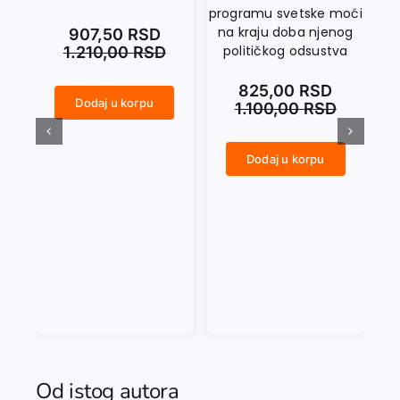
programu svetske moći
na kraju doba njenog
907,50
RSD
političkog odsustva
1.210,00
RSD
825,00
RSD
Dodaj u korpu
1.100,00
RSD
KAKO PREPOZNATI FAŠISTU količina
SAMOAFEKCIJA I TRANSCENDENCIJA. O osnovama Kantove teorijske filozofije količina
Dodaj u korpu
UKOLIKO SE EVROPA PROBUDI. Misli o programu svetske moći na kraju doba njenog političkog odsustva količina
Od istog autora