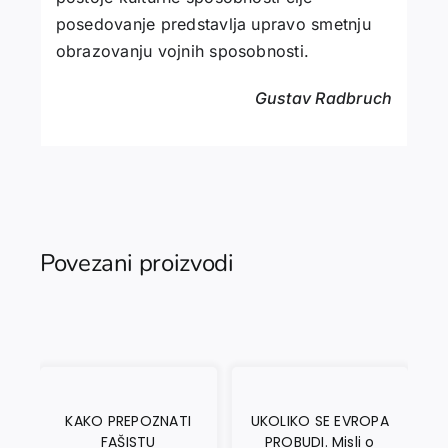
posedovanje predstavlja upravo smetnju
obrazovanju vojnih sposobnosti.
Gustav Radbruch
Povezani proizvodi
KAKO PREPOZNATI
UKOLIKO SE EVROPA
FAŠISTU
PROBUDI. Misli o
T