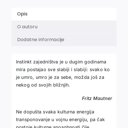
Opis
O autoru
Dodatne informacije
Instinkt zajedništva je u dugim godinama
mira postajao sve slabiji i slabiji: svako ko
je umro, umro je za sebe, možda još za
nekog od svojih bližnjih.
Fritz Mautner
Ne dopušta svaka kulturna energija
transponovanje u vojnu energiju, pa čak
postoje kulturne sposobnosti čije