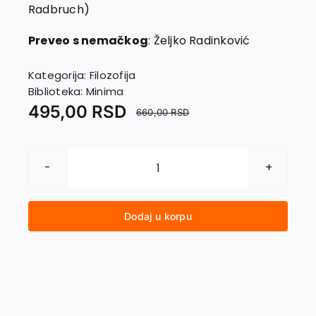
Kontakt
Radbruch)
Preveo s nemačkog
: Željko Radinković
Kategorija:
Filozofija
Biblioteka:
Minima
495,00
RSD
660,00
RSD
FILOZOFIJE
RATA
količina
Dodaj u korpu