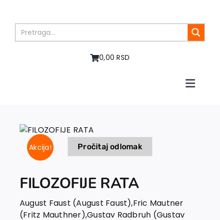
Skip
to
content
0,00 RSD
Toggle
Naviga
Početna
O nama
Knjige
Pročitaj odlomak
Akcija!
U pripremi
Akcija
Autori
FILOZOFIJE RATA
Vesti
August Faust (August Faust)
,
Fric Mautner
EU PROJEKTI
(Fritz Mauthner)
,
Gustav Radbruh (Gustav