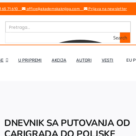
1 65 71 610
office@akademskaknjiga.com
Prijava na newsletter
Search
GE
U PRIPREMI
AKCIJA
AUTORI
VESTI
EU 
DNEVNIK SA PUTOVANJA OD
CARIGRADA DO POLJSKE