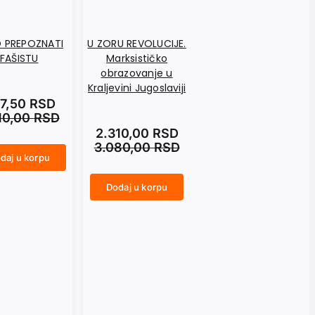
 PREPOZNATI
U ZORU REVOLUCIJE.
NASAMO SA
FAŠISTU
Marksističko
MARAIJEM.
obrazovanje u
Dnevničke beleške
Kraljevini Jugoslaviji
1992–2014
7,50
RSD
10,00
RSD
2.310,00
RSD
990,00
RSD
3.080,00
RSD
1.320,00
RSD
daj u korpu
Dodaj u korpu
Dodaj u korpu
U ZORU REVOLUCIJE. Marksističko obrazovanje u Kraljevini Jugoslaviji količina
NASAMO SA MARAIJEM. Dnevničke beleške 1992–2014 količina