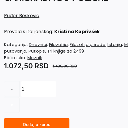
Ruđer Bošković
Prevela s italijanskog:
Kristina Koprivšek
Kategorija:
Dnevnici
,
Filozofija
,
Filozofija prirode
,
Istorija
,
M
putovanja
,
Putopis
,
Tri knjige za 2499
Biblioteka:
Mozaik
1.072,50
RSD
1.430,00
RSD
DNEVNIK
SA
PUTOVANJA
OD
CARIGRADA
DO
POLJSKE
Dodaj u korpu