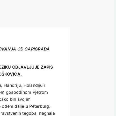
OVANJA OD CARIGRADA
EZIKU OBJAVLJUJE ZAPIS
BOŠKOVIĆA.
 Flandriju, Holandiju i
ijom gospodinom Pjetrom
kako bih svojim
 odem dalje u Peterburg.
dravstvenih tegoba, nagnala