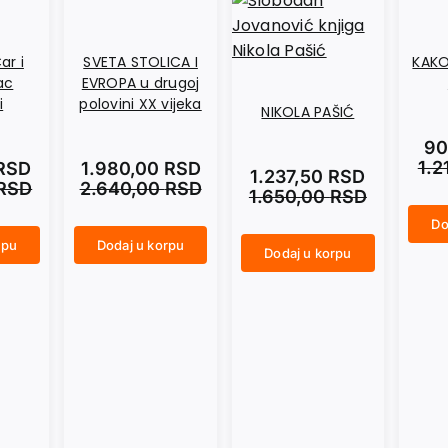
ar i
SVETA STOLICA I
KAKO
ac
EVROPA u drugoj
i
polovini XX vijeka
NIKOLA PAŠIĆ
90
1.2
RSD
1.980,00
RSD
1.237,50
RSD
RSD
2.640,00
RSD
1.650,00
RSD
Do
KAKO PREPOZNATI FAŠISTU količina
rpu
Dodaj u korpu
SVETA STOLICA I EVROPA u drugoj polovini XX vijeka količina
Dodaj u korpu
NIKOLA PAŠIĆ količina