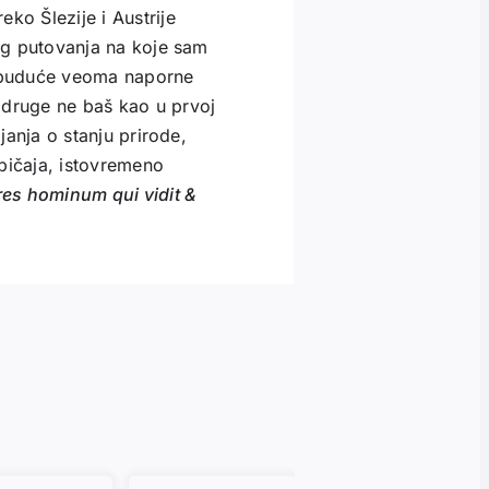
ko Šlezije i Austrije
nog putovanja na koje sam
i buduće veoma naporne
 druge ne baš kao u prvoj
ljanja o stanju prirode,
običaja, istovremeno
es hominum qui vidit &