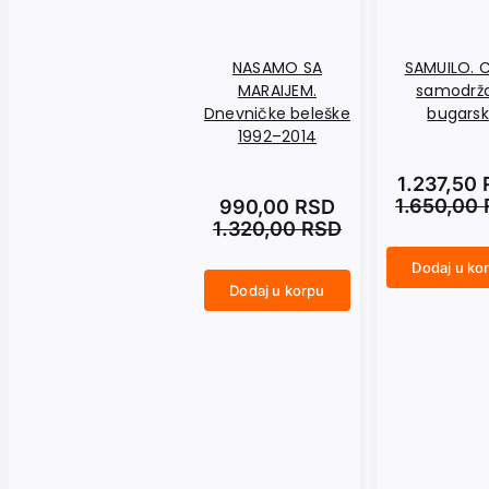
NASAMO SA
SAMUILO. C
MARAIJEM.
samodrž
Dnevničke beleške
bugarsk
1992–2014
1.237,50
1.650,00
990,00
RSD
1.320,00
RSD
Dodaj u ko
SAMUILO. Car i samodržac bugarski količina
Dodaj u korpu
NASAMO SA MARAIJEM. Dnevničke beleške 1992–2014 količina