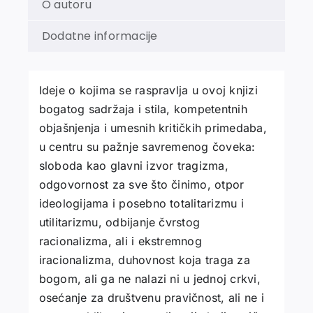
O autoru
Dodatne informacije
Ideje o kojima se raspravlja u ovoj knjizi
bogatog sadržaja i stila, kompetentnih
objašnjenja i umesnih kritičkih primedaba,
u centru su pažnje savremenog čoveka:
sloboda kao glavni izvor tragizma,
odgovornost za sve što činimo, otpor
ideologijama i posebno totalitarizmu i
utilitarizmu, odbijanje čvrstog
racionalizma, ali i ekstremnog
iracionalizma, duhovnost koja traga za
bogom, ali ga ne nalazi ni u jednoj crkvi,
osećanje za društvenu pravičnost, ali ne i