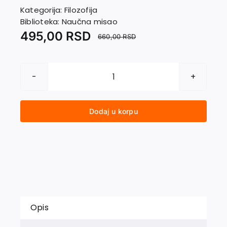
EU PROJEKTI
Kategorija:
Filozofija
Kontakt
Biblioteka:
Naučna misao
495,00
RSD
660,00
RSD
BERĐAJEV
količina
Dodaj u korpu
Opis