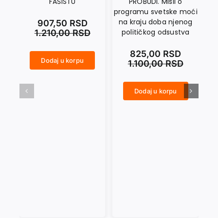
FAŠISTU
PROBUDI. Misli o
T
programu svetske moći
na kraju doba njenog
907,50
RSD
političkog odsustva
1.210,00
RSD
825,00
RSD
Dodaj u korpu
1.100,00
RSD
KAKO PREPOZNATI FAŠISTU količina
SAMOAFEKCIJA I TRANSCENDENCIJA. O osnovama Kantove teorijske filozofije količina
Dodaj u korpu
UKOLIKO SE EVROPA PROBUDI. Misli o programu svetske moći na kraju doba njenog političkog odsustva količina