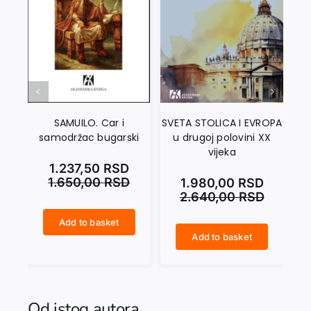
SAMUILO. Car i
SVETA STOLICA I EVROPA
samodržac bugarski
u drugoj polovini XX
JU
vijeka
1.237,50
RSD
1.650,00
RSD
1.980,00
RSD
2.640,00
RSD
Add to basket
SAMUILO. Car i samodržac bugarski quantity
Add to basket
SVETA STOLICA I EVROPA u drugoj polovini XX vijeka quantity
USPOMENA NA JUGOSLAVIJU. Ogledala grada i druga lica quantity
Od istog autora