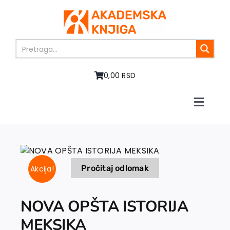
Skip
to
content
0,00 RSD
Toggle
Naviga
Home
About us
Books
Pročitaj odlomak
Akcija!
In preparation
Sale
Authors
NOVA OPŠTA ISTORIJA
News
MEKSIKA