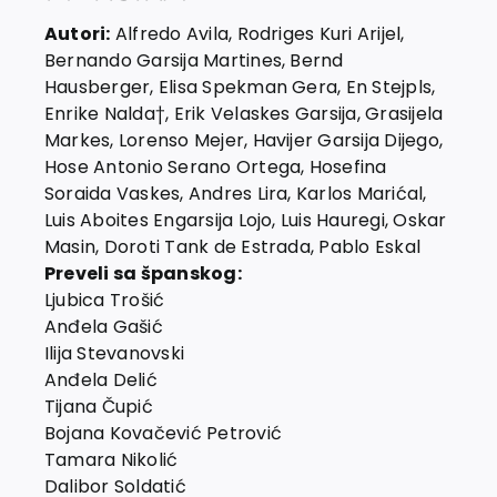
EU PROJECTS
Autori:
Alfredo Avila, Rodriges Kuri Arijel,
Contact
Bernando Garsija Martines, Bernd
Hausberger, Elisa Spekman Gera, En Stejpls,
Enrike Nalda†, Erik Velaskes Garsija, Grasijela
Markes, Lorenso Mejer, Havijer Garsija Dijego,
Hose Antonio Serano Ortega, Hosefina
Soraida Vaskes, Andres Lira, Karlos Marićal,
Luis Aboites Engarsija Lojo, Luis Hauregi, Oskar
Masin, Doroti Tank de Estrada, Pablo Eskal
Preveli sa španskog:
Ljubica Trošić
Anđela Gašić
Ilija Stevanovski
Anđela Delić
Tijana Čupić
Bojana Kovačević Petrović
Tamara Nikolić
Dalibor Soldatić